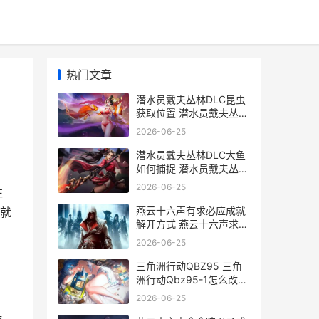
热门文章
潜水员戴夫丛林DLC昆虫
获取位置 潜水员戴夫丛林
DLC
2026-06-25
潜水员戴夫丛林DLC大鱼
如何捕捉 潜水员戴夫丛林
攻略
2026-06-25
往
燕云十六声有求必应成就
，就
解开方式 燕云十六声求救
声
2026-06-25
三角洲行动QBZ95 三角
洲行动Qbz95-1怎么改才
最好用
2026-06-25