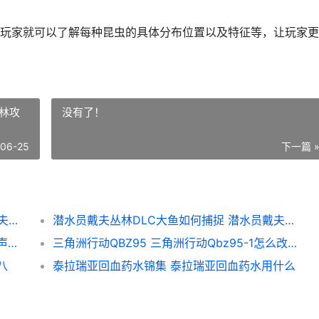
，玩家就可以了解每种昆虫的具体分布位置以及特征等，让玩家
丛林攻
没有了！
-06-25
下一篇 
潜水员戴夫丛林DLC昆虫获取位置 潜水员戴夫丛林DLC
潜水员戴夫丛林DLC大鱼如何捕捉 潜水员戴夫丛林攻略
燕云十六声有求必应成就解开方式 燕云十六声求救声
三角洲行动QBZ95 三角洲行动Qbz95-1怎么改才最好用
八
泰拉瑞亚回血药水锦集 泰拉瑞亚回血药水用什么