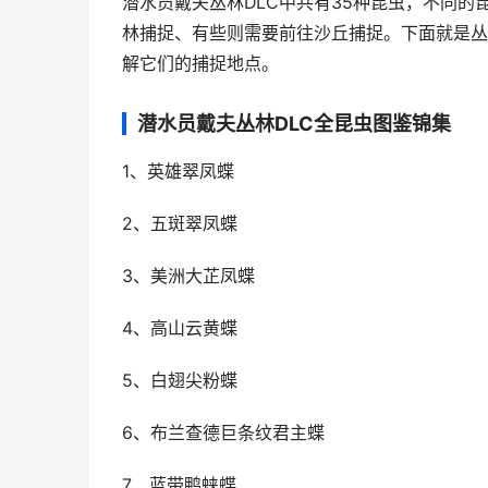
潜水员戴夫丛林DLC中共有35种昆虫，不同
林捕捉、有些则需要前往沙丘捕捉。下面就是丛
解它们的捕捉地点。
潜水员戴夫丛林DLC全昆虫图鉴锦集
1、英雄翠凤蝶
2、五斑翠凤蝶
3、美洲大芷凤蝶
4、高山云黄蝶
5、白翅尖粉蝶
6、布兰查德巨条纹君主蝶
7、蓝带鸭蛱蝶