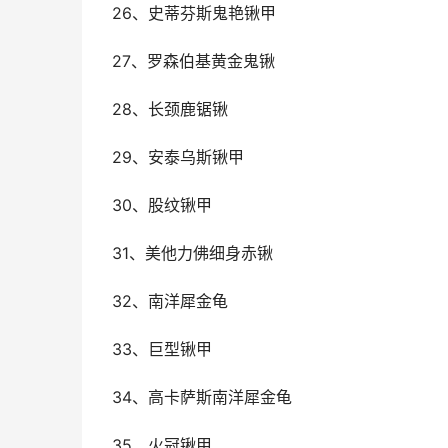
26、史蒂芬斯鬼艳锹甲
27、罗森伯基黄金鬼锹
28、长颈鹿锯锹
29、安泰乌斯锹甲
30、股纹锹甲
31、美他力佛细身赤锹
32、南洋犀金龟
33、巨型锹甲
34、高卡萨斯南洋犀金龟
35、火冠锹甲