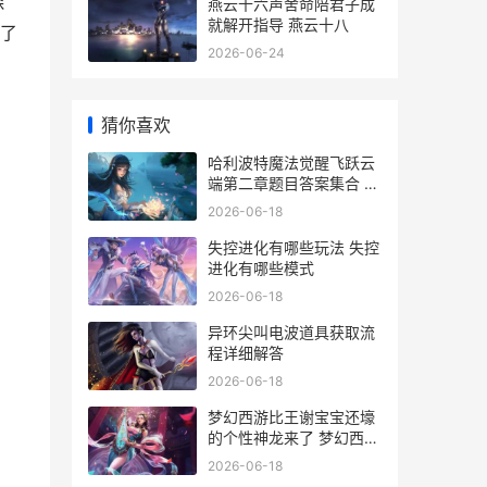
森
燕云十六声舍命陪君子成
就解开指导 燕云十八
以了
2026-06-24
猜你喜欢
哈利波特魔法觉醒飞跃云
端第二章题目答案集合 哈
利波特魔法觉醒官网
2026-06-18
失控进化有哪些玩法 失控
进化有哪些模式
2026-06-18
异环尖叫电波道具获取流
程详细解答
2026-06-18
梦幻西游比王谢宝宝还壕
的个性神龙来了 梦幻西游
王谢和老王
2026-06-18