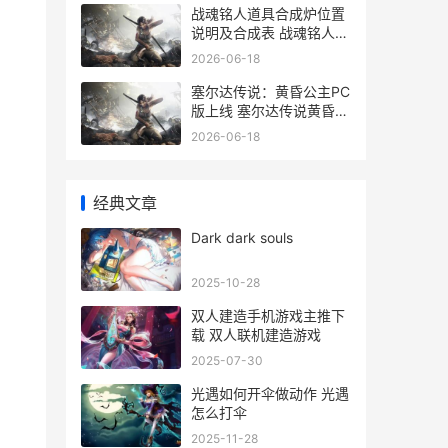
战魂铭人道具合成炉位置
说明及合成表 战魂铭人道
具选择
2026-06-18
塞尔达传说：黄昏公主PC
版上线 塞尔达传说黄昏之
弓怎么获得
2026-06-18
经典文章
Dark dark souls
2025-10-28
双人建造手机游戏主推下
载 双人联机建造游戏
2025-07-30
光遇如何开伞做动作 光遇
怎么打伞
2025-11-28