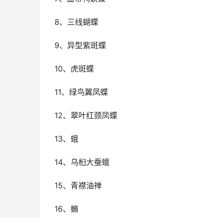
8、三线蝴蝶
9、异型紫斑蝶
10、虎斑蝶
11、绿鸟翼凤蝶
12、翠叶红颈凤蝶
13、蛾
14、乌桕大蚕蛾
15、青襟油禅
16、䗛