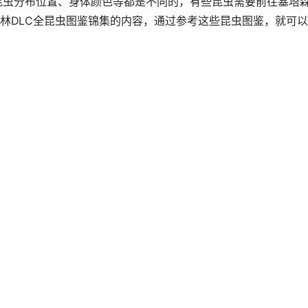
的昆虫分布位置、身体颜色等都是不同的，有些昆虫需要前往塞塔
林DLC全昆虫图鉴锦集的内容，通过参考这些昆虫图鉴，就可