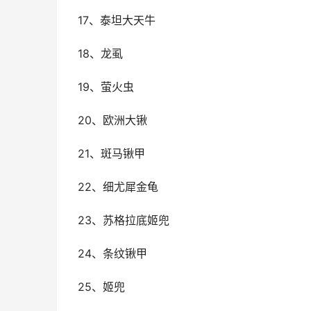
17、泰坦大天牛
18、龙虱
19、萤火虫
20、欧洲大锹
21、斑马锹甲
22、细尤犀金龟
23、苏格拉底姬兜
24、条纹锹甲
25、姬兜