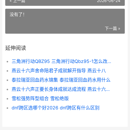
« 上一篇
2026-06-24
没有了！
下一篇 »
延伸阅读
三角洲行动QBZ95 三角洲行动Qbz95-1怎么改才最好用
燕云十六声舍命陪君子成就解开指导 燕云十八
泰拉瑞亚回血药水锦集 泰拉瑞亚回血药水用什么
燕云十六声正要长身体成就达成流程 燕云十六州 古诗
雪松强势阵型组合 雪松绝版
dnf跨区选哪个好2026 dnf跨区有什么区别