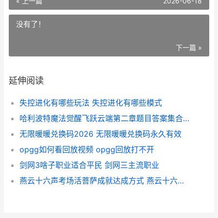
« 上一篇
2026-06-18
没有了！
下一篇 »
延伸阅读
失控进化有哪些玩法 失控进化有哪些模式
哈利波特魔法觉醒飞跃云端第二章题目答案集合 哈利波特魔法觉醒官网
无限暖暖兑换码2026 无限暖暖兑换码永久有效
opgg如何看回放视频 opgg回放打不开
剑网3啥子职业适合平民 剑网三主流职业
燕云十六声考场活菩萨成就达成方式 燕云十六州读音