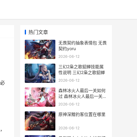
热门文章
无畏契约抽象表情包 无畏
契约yoru
2026-06-12
三幻2枭之歌貂蝉技能属
性说明 三幻2枭之歌貂蝉
2026-06-12
必
森林冰火人最后一关如何
过 森林冰火人最后一关三
个小球
2026-06-12
原神深黯钓客位置在哪里
2026-06-12
，