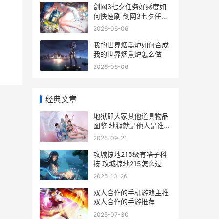
剑网3七夕任务好感度如
何快速刷 剑网3七夕任务
时间
2026-06-06
我的世界烟熏炉如何合成
我的世界烟熏炉怎么做
2026-06-06
经典文章
地狱即大家其他道具物品
图鉴 地狱就是他人是谁的
剧作
2025-09-21
攻城掠地215级有啥子科
技 攻城掠地215怎么过
2025-10-26
双人合作的手机游戏主推
双人合作的手游推荐
2025-07-30