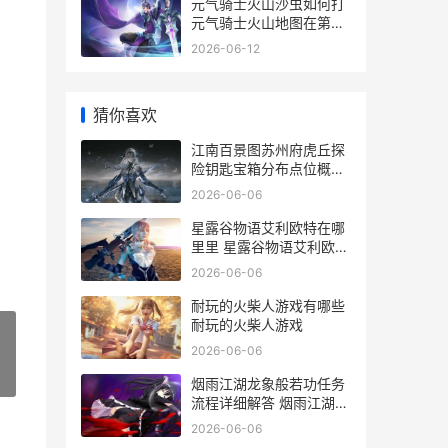
元气骑士火山沙虫如何打
元气骑士火山地图在第几
关
2026-06-12
猜你喜欢
江南百景图苏州府虎丘探
险钥匙宝箱分布点位概括
江南百景图苏州芙蓉坞木
2026-06-06
质路灯
星露谷物语艾利欧特在哪
里里 星露谷物语艾利欧特
家锁住了
2026-06-06
耐玩的火柴人游戏有哪些
耐玩的火柴人游戏
2026-06-06
»
烟雨江湖龙象般若功任务
流程详细解答 烟雨江湖龙
象般若功十三层
2026-06-06