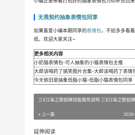
小编正是带着打包好的抽象表情包为你补货而来
无畏契约抽象表情包同享
如果喜爱小编本期同享的
表情包
，不妨多多看看
纸，欢迎大家关注~
更多相关内容
小奶猫表情包-可人抽象的小猫表情包主推
大郎该喝药了搞笑图片合集-大郎该喝药了表情
今天依旧是抽象低脂小猫-低脂小猫表情包同享
三幻2枭之歌貂蝉技能属性说明 三幻2枭之歌貂
« 上一篇
2026
延伸阅读