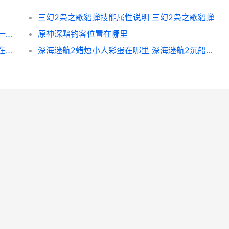
三幻2枭之歌貂蝉技能属性说明 三幻2枭之歌貂蝉
森林冰火人最后一关如何过 森林冰火人最后一关三个小球
原神深黯钓客位置在哪里
元气骑士火山沙虫如何打 元气骑士火山地图在第几关
深海迷航2蜡烛小人彩蛋在哪里 深海迷航2沉船打捞物在哪