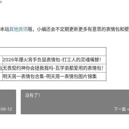
。
本站
其他资讯
哦，小编还会不定期更新更多有意思的表情包和壁
2026年爆火背手负鼠表情包-打工人的灵魂嘴替！
包
无畏契约神你会拯救我吗-瓦学弟都爱用的表情包！
明天周一表情包合集-明天周一表情包图片锦集
蝉
没有了！
-06-12
下一篇 