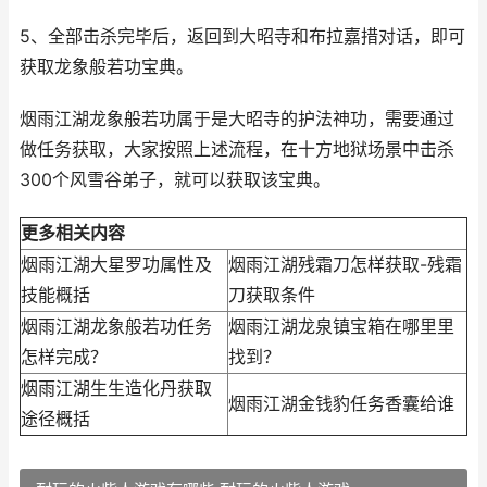
5、全部击杀完毕后，返回到大昭寺和布拉嘉措对话，即可
获取龙象般若功宝典。
烟雨江湖龙象般若功属于是大昭寺的护法神功，需要通过
做任务获取，大家按照上述流程，在十方地狱场景中击杀
300个风雪谷弟子，就可以获取该宝典。
更多相关内容
烟雨江湖大星罗功属性及
烟雨江湖残霜刀怎样获取-残霜
技能概括
刀获取条件
烟雨江湖龙象般若功任务
烟雨江湖龙泉镇宝箱在哪里里
怎样完成？
找到？
烟雨江湖生生造化丹获取
烟雨江湖金钱豹任务香囊给谁
途径概括