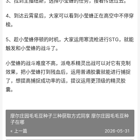
3、找到主播纽斯，选择小莹蜂的任务，接着传送过去。
4、到达云霄星后，大家可以看到小莹蜂正在高空中不停穿
梭。
5、趁小莹蜂停顿的时机，大家运用寒流枪进行STG，就能
触发和小莹蜂的战斗了。
小莹蜂的战斗难度不高，派电系精灵出战可以对它有克制
效果，把小莹蜂打到残血后，运用普通胶囊就能进行捕捉
了，想提高捕捉成功率的话，提议运用更顶级的精灵胶
囊。
摩尔庄园毛毛豆种子三种获取方式同享 摩尔庄园毛毛豆种
子在哪
« 上一篇
2026-05-31