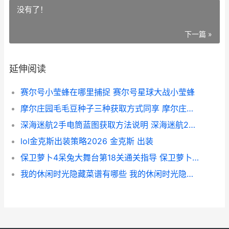
没有了！
下一篇 »
延伸阅读
赛尔号小莹蜂在哪里捕捉 赛尔号星球大战小莹蜂
摩尔庄园毛毛豆种子三种获取方式同享 摩尔庄园毛毛豆种子在哪
深海迷航2手电筒蓝图获取方法说明 深海迷航2手电怎么充电
lol金克斯出装策略2026 金克斯 出装
保卫萝卜4呆兔大舞台第18关通关指导 保卫萝卜4呆兔隐藏关卡
我的休闲时光隐藏菜谱有哪些 我的休闲时光隐藏料理