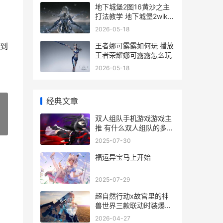
地下城堡2图16黄沙之主
打法教学 地下城堡2wiki
图16
2026-05-18
王者娜可露露如何玩 播放
到
王者荣耀娜可露露怎么玩
2026-05-18
经典文章
双人组队手机游戏游戏主
»
推 有什么双人组队的多人
手机游戏
2025-07-30
福运异宝马上开始
2025-07-29
超自然行动x故宫里的神
兽世界三款联动时装爆料
超自然行动组评测
2026-04-27