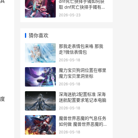
其
dnf死亡抉择手镯如何获
取 dnf死亡抉择手镯有什
么用
2026-05-23
猜你喜欢
那我走表情包来咯 那我
走?微信表情包
2026-05-18
魔力宝贝狗洞位置在哪里
魔力宝贝里洞坐标
2026-05-18
深海迷航2配置标准 深海
度
迷航配置要求笔记本电脑
2026-05-18
魔兽世界恶魔的气息任务
如何做 魔兽世界恶魔的起
源和历史背景介绍
2026-05-18