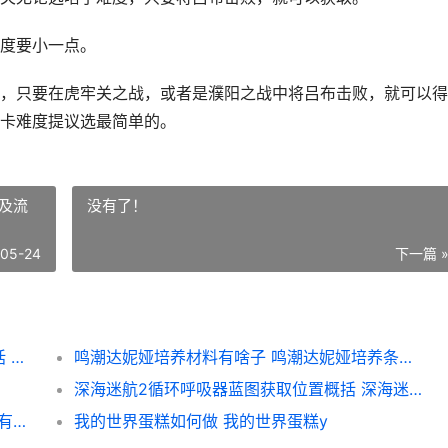
度要小一点。
，只要在虎牢关之战，或者是濮阳之战中将吕布击败，就可以得
卡难度提议选最简单的。
及流
没有了！
-05-24
下一篇 
真三国无双起源方天画戟解开条件及位置概括 真三国无双起源if线开启方法
鸣潮达妮娅培养材料有啥子 鸣潮达妮娅培养条件及流程详解详解
深海迷航2循环呼吸器蓝图获取位置概括 深海迷航2循环呼吸器在哪里拿
dnf死亡抉择手镯如何获取 dnf死亡抉择手镯有什么用
我的世界蛋糕如何做 我的世界蛋糕y