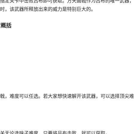
指定关卡中击败吕布即可获取。方天画戟作为吕布的唯一武器，
时，该武器所释放出来的威力是特别巨大的。
置概括
戟，难度可以任选。若大家想快速解开该武器，可以选择顶尖难
关无论选啥子难度，只要将吕布击败，就可以获取。