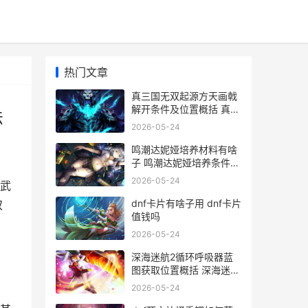
热门文章
真三国无双起源方天画戟
解开条件及位置概括 真三
法
国无双起源if线开启方法
2026-05-24
鸣潮达妮娅培养材料有啥
子 鸣潮达妮娅培养条件及
流程详解详解
2026-05-24
武
dnf卡片有啥子用 dnf卡片
双
值钱吗
2026-05-24
深海迷航2循环呼吸器蓝
图获取位置概括 深海迷航
2循环呼吸器在哪里拿
2026-05-24