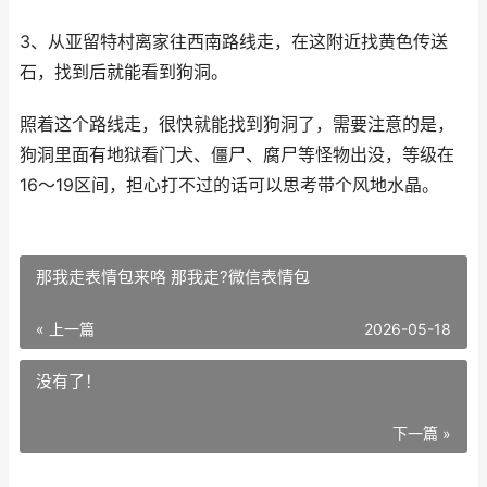
3、从亚留特村离家往西南路线走，在这附近找黄色传送
石，找到后就能看到狗洞。
照着这个路线走，很快就能找到狗洞了，需要注意的是，
狗洞里面有地狱看门犬、僵尸、腐尸等怪物出没，等级在
16～19区间，担心打不过的话可以思考带个风地水晶。
那我走表情包来咯 那我走?微信表情包
« 上一篇
2026-05-18
没有了！
下一篇 »