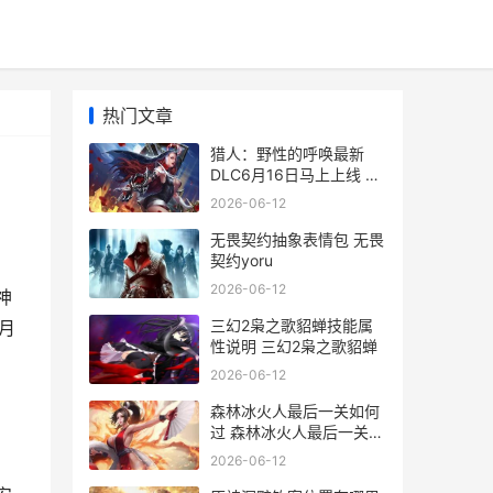
热门文章
猎人：野性的呼唤最新
DLC6月16日马上上线 猎
人野性的呼唤怎么拍照
2026-06-12
无畏契约抽象表情包 无畏
契约yoru
2026-06-12
神
三幻2枭之歌貂蝉技能属
月
性说明 三幻2枭之歌貂蝉
2026-06-12
森林冰火人最后一关如何
过 森林冰火人最后一关三
个小球
2026-06-12