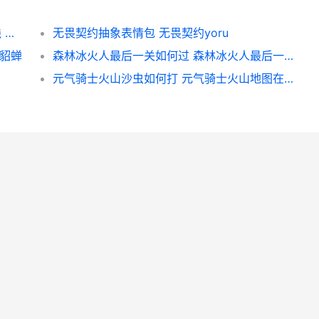
猎人：野性的呼唤最新DLC6月16日马上上线 猎人野性的呼唤怎么拍照
无畏契约抽象表情包 无畏契约yoru
歌貂蝉
森林冰火人最后一关如何过 森林冰火人最后一关三个小球
元气骑士火山沙虫如何打 元气骑士火山地图在第几关