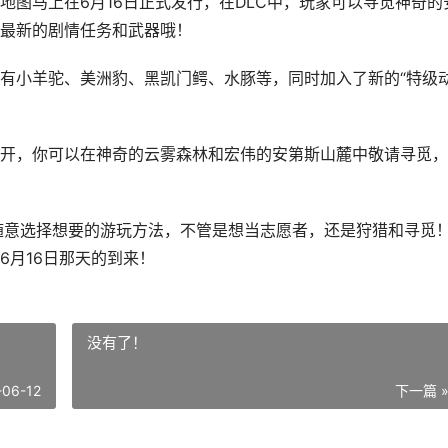
地图马上在6月16日正式发行，在DLC中，玩家可以寻觅神奇的
最新的剧情任务和武器哦！
有小羊驼、美洲豹、黑凯门鳄、水豚等，同时加入了新的“特级
开，你可以在神奇的云雾森林和宏伟的安第斯山麓中敬请寻觅，
随意选择想要的游玩方法，不管是想当志愿者，还是狩猎和寻觅
6月16日那天的到来！
没有了！
-06-12
下一篇 