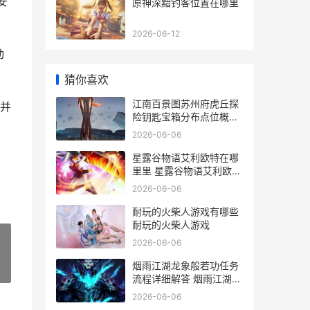
安
原神深黯钓客位置在哪里
2026-06-12
动
猜你喜欢
江南百景图苏州府虎丘探
并
险钥匙宝箱分布点位概括
江南百景图苏州芙蓉坞木
2026-06-06
质路灯
星露谷物语艾利欧特在哪
！
里里 星露谷物语艾利欧特
家锁住了
2026-06-06
耐玩的火柴人游戏有哪些
耐玩的火柴人游戏
2026-06-06
烟雨江湖龙象般若功任务
»
流程详细解答 烟雨江湖龙
象般若功十三层
2026-06-06