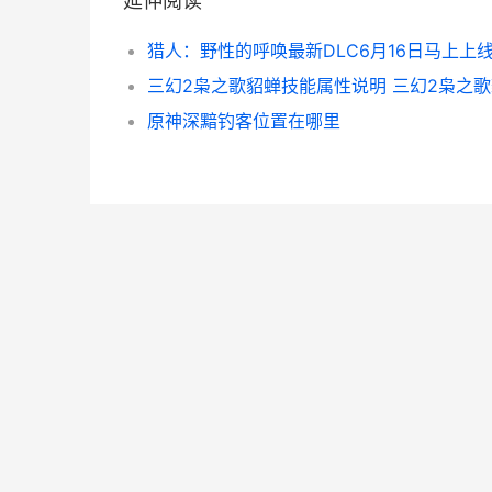
延伸阅读
三幻2枭之歌貂蝉技能属性说明 三幻2枭之
原神深黯钓客位置在哪里