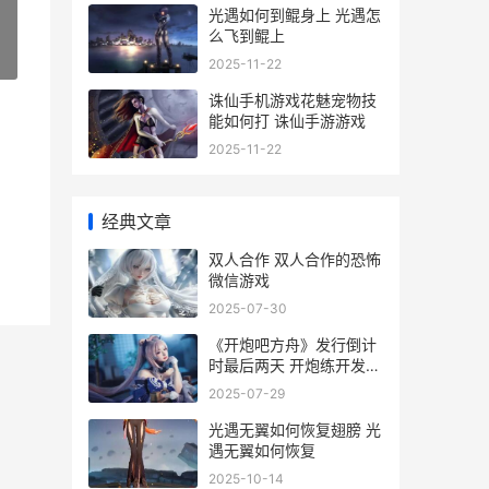
光遇如何到鲲身上 光遇怎
么飞到鲲上
»
2025-11-22
诛仙手机游戏花魅宠物技
能如何打 诛仙手游游戏
2025-11-22
经典文章
双人合作 双人合作的恐怖
微信游戏
2025-07-30
《开炮吧方舟》发行倒计
时最后两天 开炮练开发游
戏技巧完整版
2025-07-29
光遇无翼如何恢复翅膀 光
遇无翼如何恢复
2025-10-14