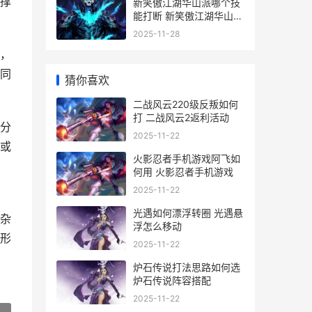
撑
新笑傲江湖华山派哪个技
能打断 新笑傲江湖华山宠
物选择
2025-11-28
，
同
猜你喜欢
二战风云220级反叛如何
打 二战风云2返利活动
分
2025-11-22
或
火影忍者手机游戏阿飞如
何用 火影忍者手机游戏
2025-11-22
，
光遇如何漂浮转圈 光遇悬
杂
浮怎么移动
形
2025-11-22
炉石传说打法思路如何选
炉石传说阵容搭配
2025-11-22