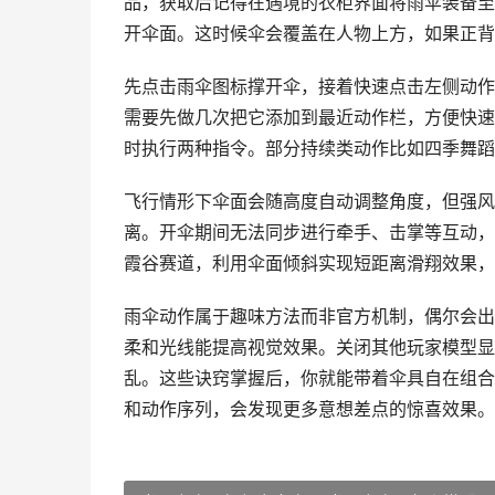
品，获取后记得在遇境的衣柜界面将雨伞装备至
开伞面。这时候伞会覆盖在人物上方，如果正背
先点击雨伞图标撑开伞，接着快速点击左侧动作
需要先做几次把它添加到最近动作栏，方便快速
时执行两种指令。部分持续类动作比如四季舞蹈
飞行情形下伞面会随高度自动调整角度，但强风
离。开伞期间无法同步进行牵手、击掌等互动，
霞谷赛道，利用伞面倾斜实现短距离滑翔效果，
雨伞动作属于趣味方法而非官方机制，偶尔会出
柔和光线能提高视觉效果。关闭其他玩家模型显
乱。这些诀窍掌握后，你就能带着伞具自在组合
和动作序列，会发现更多意想差点的惊喜效果。