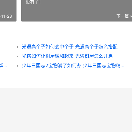
没有了！
-11-28
下一篇 
光遇高个子如何变中个子 光遇高个子怎么搭配
光遇如何让树屋暖和起来 光遇树屋怎么开启
新笑傲江湖华山派哪个技能打断 新笑傲江湖华山宠物选择
少年三国志2宝物满了如何办 少年三国志宝物精炼材料清单