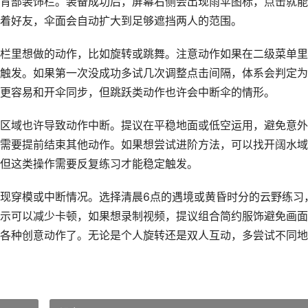
背部装饰栏。装备成功后，屏幕右侧会出现雨伞图标，点击就能
着好友，伞面会自动扩大到足够遮挡两人的范围。
栏里想做的动作，比如旋转或跳舞。注意动作如果在二级菜单里
触发。如果第一次没成功多试几次调整点击间隔，体系会判定为
更容易和开伞同步，但跳跃类动作也许会中断伞的情形。
区域也许导致动作中断。提议在平稳地面或低空运用，避免意外
需要提前结束其他动作。如果想尝试进阶方法，可以找开阔水域
但这类操作需要反复练习才能稳定触发。
现穿模或中断情况。选择清晨6点的遇境或黄昏时分的云野练习
示可以减少卡顿，如果想录制视频，提议组合简约服饰避免画面
各种创意动作了。无论是个人旋转还是双人互动，多尝试不同地