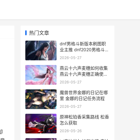
热门文章
dnf男格斗新版本刷图职
业主推 dnf2020男格斗哪
个职业好
2026-05-27
燕云十六声麦穗如何收集
燕云十六声麦穗正确使用
方法
2026-05-27
魔兽世界金娜的日记在哪
里 金娜的日记任务流程
2026-05-27
原神松珀香采集路线 松香
怎么获取
2026-05-26
却