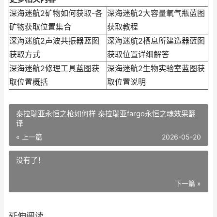
深海迷航2矿物如何获取-各
深海迷航2大容量氧气瓶蓝图
矿物获取位置集合
获取教程
深海迷航2声波共振器蓝图
深海迷航2栖息所建造器蓝图
获取方式
获取位置详细解答
深海迷航2修理工具蓝图获
深海迷航2生物实验室蓝图获
取位置概括
取位置说明
泰拉瑞亚永恒之枪如何样 泰拉瑞亚fargo永恒之魂效果翻
译
« 上一篇
2026-05-20
没有了！
下一篇 »
延伸阅读