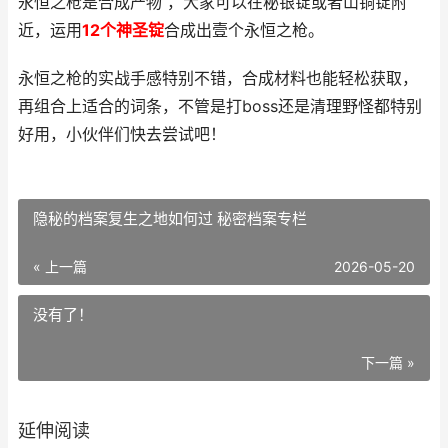
永恒之枪是合成产物 ，大家可以在秘银锭或者山铜锭附
近，运用
12个神圣锭
合成出壹个永恒之枪。
永恒之枪的实战手感特别不错，合成材料也能轻松获取，
再组合上适合的词条，不管是打boss还是清理野怪都特别
好用，小伙伴们快去尝试吧！
隐秘的档案复生之地如何过 秘密档案专栏
« 上一篇
2026-05-20
没有了！
下一篇 »
延伸阅读