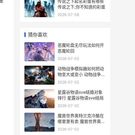
是
传说之下起名彩蛋有哪些
传说之下,你不知道的彩蛋
2026-07-08
猜你喜欢
。
恶魔轮盘无尽玩法如何开
恶魔轮回
2026-07-02
动物战争模拟器如何把动
物变大或变小 动物战争模
拟器无限金币版下载
2026-07-02
星露谷物语sve结婚对象
排行 星露谷物语sve结局
2026-07-02
魔兽世界奥特兰克冷酪在
哪里里有卖 魔兽世界奥特
兰克冷酪
2026-07-02