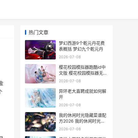
热门文章
梦幻西游9个乾元丹花费
表概括 梦幻九个乾元丹
2026-07-08
樱花校园模拟器跑酷id中
文版 樱花校园模拟器无广
版全部解锁
2026-07-08
金
异环老大直聘成就如何解
个
开
2026-07-08
我的休闲时光隐藏菜谱配
方2026 我的休闲时光作
文500字
2026-07-08