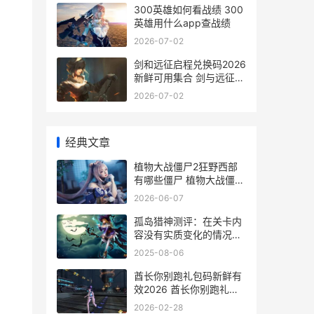
300英雄如何看战绩 300
英雄用什么app查战绩
2026-07-02
剑和远征启程兑换码2026
新鲜可用集合 剑与远征启
航礼包
2026-07-02
经典文章
植物大战僵尸2狂野西部
有哪些僵尸 植物大战僵尸
2老版本
2026-06-07
孤岛猎神测评：在关卡内
容没有实质变化的情况下
重复劳动 孤岛猎手神器
2025-08-06
酋长你别跑礼包码新鲜有
效2026 酋长你别跑礼包
码2026年1月
2026-02-28