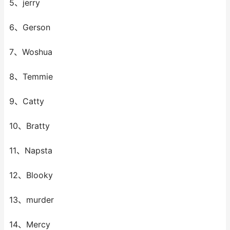
5、jerry
6、Gerson
7、Woshua
8、Temmie
9、Catty
10、Bratty
11、Napsta
12、Blooky
13、murder
14、Mercy