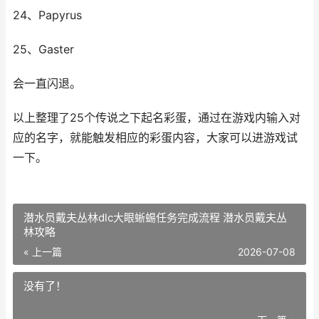
24、Papyrus
25、Gaster
会一直闪退。
以上整理了25个传说之下起名彩蛋，通过在游戏内输入对
应的名字，就能触发相应的彩蛋内容，大家可以进游戏试
一下。
潜水员戴夫丛林dlc大眼蜥蜴任务完成流程 潜水员戴夫丛
林攻略
« 上一篇
2026-07-08
没有了！