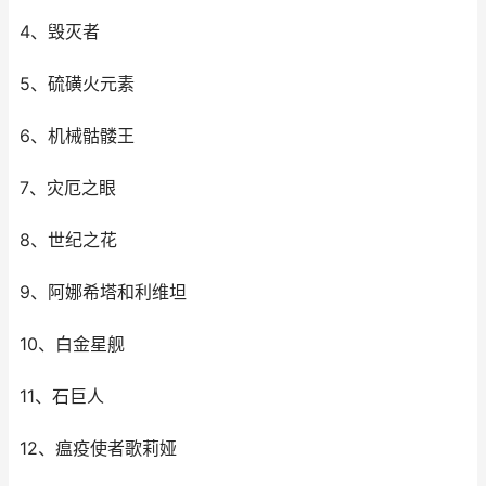
4、毁灭者
5、硫磺火元素
6、机械骷髅王
7、灾厄之眼
8、世纪之花
9、阿娜希塔和利维坦
10、白金星舰
11、石巨人
12、瘟疫使者歌莉娅