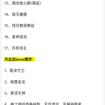
13、猪龙鱼公爵(猪鲨)
14、毁灭魔像
15、拜月教邪教徒
16、星神游龙
17、月亮领主
月总后boss顺序：
1、亵渎守卫
2、痴愚金龙
3、亵渎天神
4、神之使徒西格纳斯、无尽虚空、风暴吞噬者