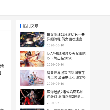
热门文章
倩女幽魂幻境迷局第一关
详细流程 倩女幽魂迷宫
2026-06-10
lolAP卡牌出装及天赋策略
lol卡牌出装2020
2026-06-10
境
魔兽世界凝霜飞毯图纸在
细
哪里买 凝霜寒玉石哪里掉
2026-06-10
深海迷航2蝌蚪坞密码如
何获取 深海迷航2蝌蚪号
停靠站放不了
2026-06-09