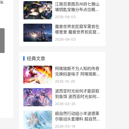
坛
江南百景图苏州府七狸山
塘钥匙宝箱分布点位概括
江南百景图苏州府探险桃
2026-06-03
花坞宝箱钥匙
魔兽世界贫民窟军需官在
哪里里 魔兽世界贫民窟声
望刷哪个副本
2026-06-03
»
经典文章
阿喀琉斯不为人知的传奇
兑换码是啥子 阿喀琉斯不
为人知的传奇好玩吗
2025-10-20
波西亚时光如何才能获取
到鱼饵 波西亚时光如何雇
佣艾克
2026-03-25
超自然行动组小羊波德莱
尔联动头套爆料 超自然行
动组小视频
2026-03-18