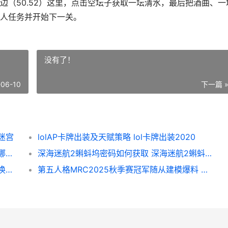
边（50.52）这里，点击空坛子获取一坛清水，最后把酒曲、一
人任务并开始下一关。
没有了！
-06-10
下一篇 
迷宫
lolAP卡牌出装及天赋策略 lol卡牌出装2020
魔兽世界凝霜飞毯图纸在哪里买 凝霜寒玉石哪里掉
深海迷航2蝌蚪坞密码如何获取 深海迷航2蝌蚪号停靠站放不了
洛克王国世界策略又被骂 洛克王国世界策划换人了吗
第五人格MRC2025秋季赛冠军随从建模爆料 第五人格官网下载