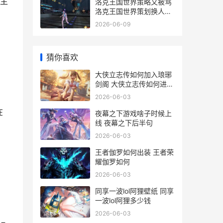
主
洛克王国世界策略又被骂
洛克王国世界策划换人了
吗
2026-06-09
猜你喜欢
大侠立志传如何加入琅琊
剑阁 大侠立志传如何进入
神捕门
2026-06-03
在
夜幕之下游戏啥子时候上
线 夜幕之下后半句
2026-06-03
王者伽罗如何出装 王者荣
耀伽罗如何
2026-06-03
同享一波lol阿狸壁纸 同享
一波lol阿狸多少钱
2026-06-03