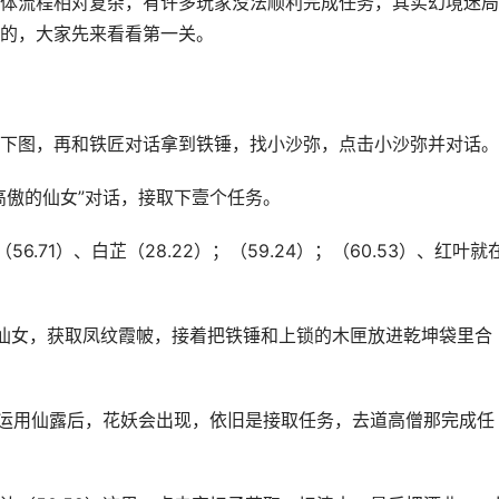
体流程相对复杂，有许多玩家没法顺利完成任务，其实幻境迷局
的，大家先来看看第一关。
下图，再和铁匠对话拿到铁锤，找小沙弥，点击小沙弥并对话。
高傲的仙女”对话，接取下壹个任务。
6.71）、白芷（28.22）；（59.24）；（60.53）、红叶就
仙女，获取凤纹霞帔，接着把铁锤和上锁的木匣放进乾坤袋里合
花运用仙露后，花妖会出现，依旧是接取任务，去道高僧那完成任