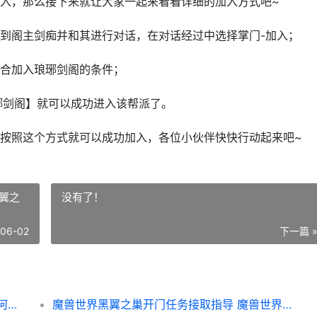
入，那么接下来就让大家一起来看看详细的加入方式吧~
到阁主剑痴并和其进行对话，在对话经过中选择掌门-加入；
合加入琅琊剑阁的条件；
琊剑阁】就可以成功进入该帮派了。
按照这个方式就可以成功加入，各位小伙伴快快行动起来吧~
翼之
没有了！
-06-02
下一篇 
大侠立志传如何加入琅琊剑阁 大侠立志传如何进入神捕门
魔兽世界黑翼之巢开门任务接取指导 魔兽世界黑翼之巢开门任务