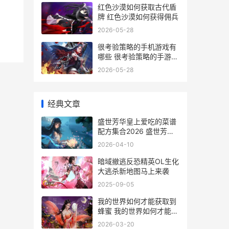
红色沙漠如何获取古代盾
牌 红色沙漠如何获得佣兵
2026-05-28
很考验策略的手机游戏有
哪些 很考验策略的手游有
哪些
2026-05-28
经典文章
盛世芳华皇上爱吃的菜谱
配方集合2026 盛世芳华
皇后
2026-04-10
暗域撤逃反恐精英OL生化
大逃杀新地图马上来袭
2025-09-05
我的世界如何才能获取到
蜂蜜 我的世界如何才能制
作仿真加入游戏消息
2026-03-20