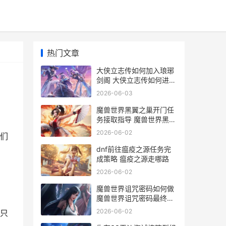
热门文章
大侠立志传如何加入琅琊
剑阁 大侠立志传如何进入
神捕门
2026-06-03
魔兽世界黑翼之巢开门任
务接取指导 魔兽世界黑翼
之巢开门任务
2026-06-02
我们
dnf前往瘟疫之源任务完
成策略 瘟疫之源走哪路
2026-06-02
魔兽世界诅咒密码如何做
魔兽世界诅咒密码最终奖
励
2026-06-02
只