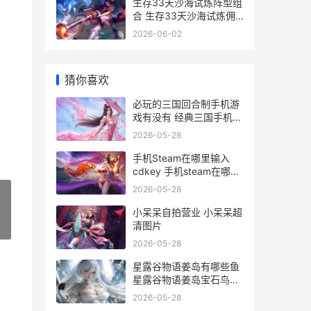
生存33天沙海试炼阵型组
合 生存33天沙海试炼佣
兵搭配
2026-06-02
猜你喜欢
必玩的三国回合制手机游
戏有没有 经典三国手机回
合游戏
2026-05-28
手机Steam在哪里输入
cdkey 手机steam在哪里
兑换游戏码
2026-05-28
小呆呆自拍营业 小呆呆超
清图片
»
2026-05-28
星露谷物语姜岛有哪些鱼
星露谷物语姜岛宝石鸟摆
放顺序
2026-05-28