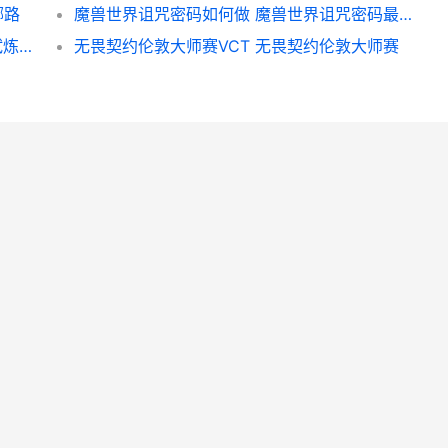
哪路
魔兽世界诅咒密码如何做 魔兽世界诅咒密码最终奖励
生存33天沙海试炼阵型组合 生存33天沙海试炼佣兵搭配
无畏契约伦敦大师赛VCT 无畏契约伦敦大师赛