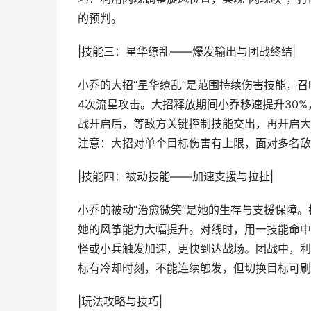
的预判。
|技能三：星华缭乱——爆发输出与团战终结|
小乔的大招“星华缭乱”是范围持续伤害技能，
4次流星攻击。大招释放期间小乔移速提升30
战开启后，等敌方关键控制技能交出，再开启大
注意：大招对单个目标伤害有上限，面对多名敌
|技能四：被动技能——加速支援与拉扯|
小乔的被动“治愈微笑”是她的生存与支援保障。
她的风筝能力大幅提升。对线时，用一技能命中
怪或小兵触发加速，更快到达战场。团战中，利
标有冷却时刻，不能连续触发，但切换目标可刷
|玩法攻略与技巧|