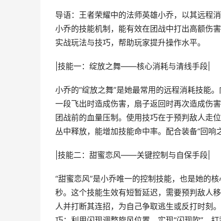
导语：王者荣耀中的法师英雄小乔，以其远程消
小乔的技能机制，能有效在团战中打出高额伤害
实战玩法与技巧，帮助玩家提升操作水平。
|技能一：绽放之舞——核心消耗与清线手段|
小乔的“绽放之舞”是她最常用的远程消耗技能
一段飞出时造成伤害，扇子返回时再次造成伤害
团战前的血量压制。使用技巧在于预判敌人走位
丛中释放，能增加技能命中率。配合装备“回响
|技能二：甜蜜恋风——关键控制与自保手段|
“甜蜜恋风”是小乔唯一的控制技能，也是她的核
秒。这个技能生效有短暂延迟，需要预判敌人移
人并打断其连招，为自己争取逃生或反打时刻。
巧：利用闪现调整旋风位置，实现“闪现吹”，