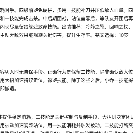
耗对手。四级前避免硬拼，多用一技能补刀并压低敌人血量。四
和一技能完成击杀。中后期团战，站位需靠后，等队友开团后再
闪现尽量留给躲避致命技能。出装推荐：冷静之靴、回响之杖、
主动无敌效果能规避关键伤害，提升生存率。铭文选择：10梦
客切入时无自保手段。正确行为是保留二技能，除非确认敌人位
用大招加速持续走位，躲避技能。除了这些之后，小乔一技能探
即撤退。
技能提供稳定消耗，二技能是关键控制与反制手段，大招则决定团
用被动加速调整站位，用一技能消耗并触发被动，二技能打断突