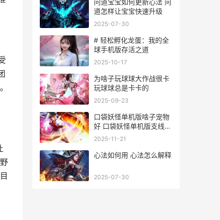
问道宝宝如何更新心法 问
道怎样让宝宝快速升级
2025-07-30
# 轻松孵化龙蛋：我的全
球手机版存活之道
受
2025-10-17
团
为啥子玩球球大作战很卡
。
玩球球总是卡卡的
2025-09-23
口袋妖怪单机版啥子宠物
好 口袋妖怪单机版支线任
务大全
2025-11-21
让
心法如何用 心法怎么解释
野
目
2025-07-30