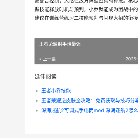
或配合控制，大招在敌方阵型密集时释放。核心
握技能释放时机与预判，小乔就能成为团战中的
建议在训练营练习二技能预判与闪现大招的衔接
王者荣耀射手谁最强
« 上一篇
2026
延伸阅读
王者小乔技能
王者荣耀送皮肤全攻略：免费获取与技巧分
深海迷航2可调式手电筒mod 深海迷航2怎