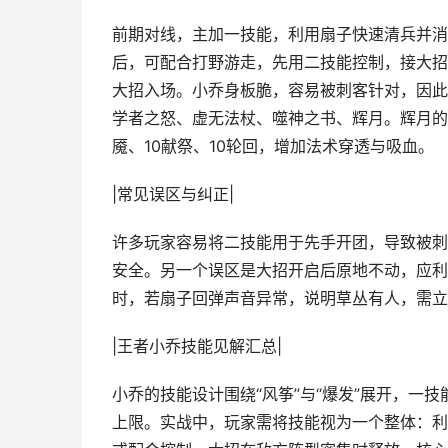
前期对线，主加一技能，利用扇子快速清兵并消
后，可配合打野游走，先用二技能控制，接大招
大招入场。小乔身板脆，容易被刺客针对，因此
学者之怒、虚无法杖、噬神之书、辉月。辉月的
魇、10献祭、10轮回，增加法术穿透与吸血。
|常见误区与纠正|
许多玩家容易将二技能用于先手开团，导致被刺
安全。另一个误区是大招开启后原地不动，应利
时，若扇子回弹声音异常，说明草丛有人，需立
|王者小乔技能见解汇总|
小乔的技能设计围绕“风筝”与“爆发”展开，一
上限。实战中，玩家需将技能视为一个整体：利