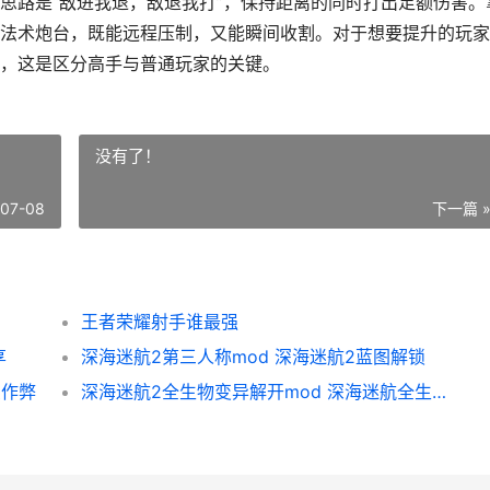
思路是“敌进我退，敌退我打”，保持距离的同时打出足额伤害。
法术炮台，既能远程压制，又能瞬间收割。对于想要提升的玩家
，这是区分高手与普通玩家的关键。
没有了！
-07-08
下一篇 
王者荣耀射手谁最强
享
深海迷航2第三人称mod 深海迷航2蓝图解锁
么作弊
深海迷航2全生物变异解开mod 深海迷航全生物图鉴飞在天上的生物