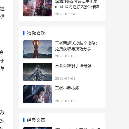
深海迷航2可调式手电筒
mod 深海迷航2怎么作弊
握
2026-05-24
供
猜你喜欢
王者荣耀送皮肤全攻略：
免费获取与技巧分享
第
2026-07-08
于
王者荣耀射手谁最强
草
2026-07-08
王者小乔技能
2026-07-09
敌
经典文章
技
准