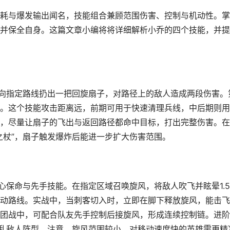
耗与爆发输出闻名，技能组合兼顾范围伤害、控制与机动性。掌
并保全自身。这篇文章小编将将详细解析小乔的四个技能，并提
。向指定路线扔出一把回旋扇子，对路径上的敌人造成两段伤害。
。这个技能攻击距离远，前期可用于快速清理兵线，中后期则用
，尽量让扇子的飞出与返回路径都命中目标，打出完整伤害。在
之杖”，扇子触发爆炸后能进一步扩大伤害范围。
心保命与先手技能。在指定区域召唤旋风，将敌人吹飞并眩晕1.5
动路线。实战中，当刺客切入时，立即在脚下释放旋风，能击飞
团战中，可配合队友先手控制后接旋风，形成连续控制链。进阶
打乱敌人阵型。注意，旋风范围较小，对移动速度快的英雄需更精