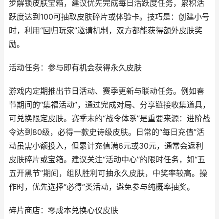
步解锁皮肤宝箱，建议优先完成每日活跃度任务，累积活
跃度达到100可抽取皮肤碎片或体验卡。技巧是：创建小号
时，利用“回归玩家”邀请机制，双方都能获得额外皮肤奖
励。
活动任务：参与即有机会获得永久皮肤
游戏内定期推出节日活动、赛季更新与联动任务。例如春
节期间的“集福活动”，通过完成对局、分享链接收集道具，
可兑换限定皮肤。赛季末的“战令体系”是重要来源：进阶战
令达到80级，必得一款史诗级皮肤。日常的“每日充值”活
动虽需小额投入，但累计充值满6元或30元，通常会返利
皮肤碎片或宝箱。建议关注“活动中心”的限时任务，如“五
五开黑节”期间，组队胜利可抽永久皮肤，中奖率较高。操
作时，优先选择“必得”类活动，避免参与纯概率抽奖。
碎片商店：零成本兑换心仪皮肤