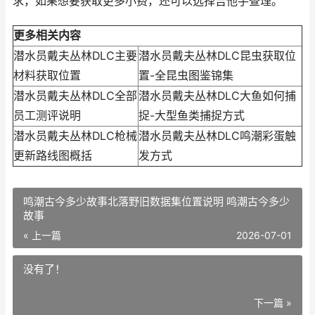
求，如果想要获取更多小费，还可以选择吉他手查理。
更多相关内容
潜水员戴夫丛林DLC主要
潜水员戴夫丛林DLC昆虫获取位
材料获取位置
置-全昆虫图鉴锦集
潜水员戴夫丛林DLC全部
潜水员戴夫丛林DLC大鱼如何捕
员工测评说明
捉-大型鱼类捕捉方式
潜水员戴夫丛林DLC枪械
潜水员戴夫丛林DLC鸣潮彩蛋触
更新路线图概括
发方式
鸣潮古今多少故事北落野旧数据集位置说明 鸣潮古今多少
故事
« 上一篇
2026-07-01
没有了！
下一篇 »