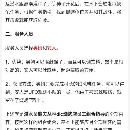
及潜水距离浇灌种子，等种子开花后，在水下会触发拟鳄
龟任务，根据任务指引，找到拟鳄龟位置并和其战斗，将
其击败就能获取佐藤。
二、服务人员
服务人员选择
奥姆
和
安人
。
1、优势：奥姆可以驱赶猴子，而且可以倒饮料，效率是相
对高的；安人可以吐蛛丝，超距离取菜方便，
2、获取方法：奥姆只要完成村长的娘惹糕任务，就可以得
到；安人是UFO观测小队的一员，他由于被蜘蛛咬伤，就
留在了烧烤店帮忙。
上述就是
潜水员戴夫丛林dlc烧烤店员工组合指导
的全部内
容，按照这样的组合组合，基本上能够应对全部顾客的需