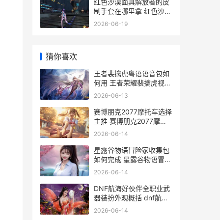
红色沙漠面具解放者的皮
制手套在哪里拿 红色沙漠
面具解锁攻略
2026-06-19
猜你喜欢
王者裴擒虎粤语语音包如
何用 王者荣耀裴擒虎视频
实战
2026-06-13
赛博朋克2077摩托车选择
主推 赛博朋克2077摩托
车怎么抬头
2026-06-14
星露谷物语冒险家收集包
如何完成 星露谷物语冒险
家公会杀怪奖励
2026-06-14
DNF航海好伙伴全职业武
器装扮外观概括 dnf航海
38000
2026-06-14