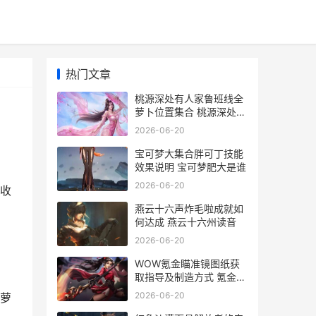
热门文章
桃源深处有人家鲁班线全
萝卜位置集合 桃源深处有
人家南有乔木攻略
2026-06-20
宝可梦大集合胖可丁技能
效果说明 宝可梦肥大是谁
2026-06-20
收
燕云十六声炸毛啦成就如
何达成 燕云十六州读音
2026-06-20
WOW氪金瞄准镜图纸获
取指导及制造方式 氪金瞄
准镜图纸哪里掉
2026-06-20
萝