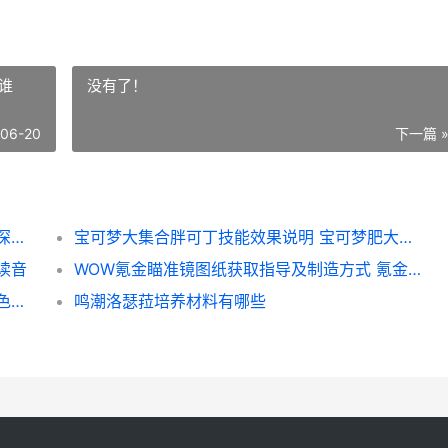
谁
没有了！
-06-20
下一篇 
桃源深处有人家鲁班线全萝卜位置集合 桃源深处有人家南有乔木攻略
宝可梦大集合胖可丁技能效果说明 宝可梦肥大是谁
读音
WOW氪金瞄准镜图纸获取指导及制造方式 氪金瞄准镜图纸哪里掉
红色沙漠面具解放者的皮制手套在哪里拿 红色沙漠面具解锁攻略
鸣潮洛瑟菈培养材料有哪些