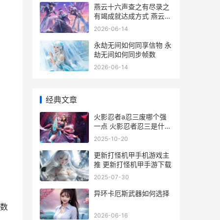
燕云十六声查之有尽录之
有竭成就达成方式 燕云十
六州怎么念
2026-06-14
永劫无间如何同享信物 永
劫无间如何同步帧数
2026-06-14
经典文章
火影忍者a忍三废哪个强
一点 火影忍者忍三是什么
段位
2025-10-20
更新打怪机甲手机游戏主
推 更新打怪机甲手游下载
2025-07-30
异环卡厄斯武器如何选择
数
2026-06-16