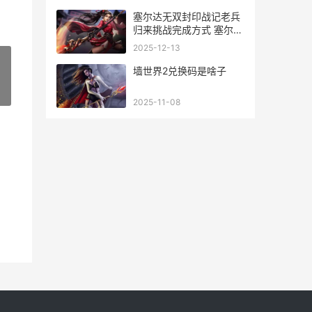
塞尔达无双封印战记老兵
归来挑战完成方式 塞尔达
无双封印战记switch1能玩
2025-12-13
吗
墙世界2兑换码是啥子
»
2025-11-08