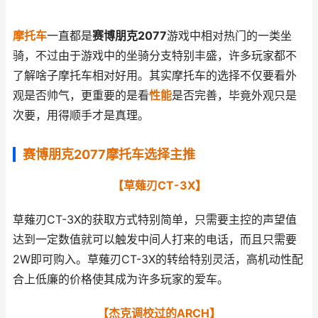
摩托车
一直都是
赛博朋克2077
游戏中相对热门的一类坐
骑，不过由于游戏中的坐骑分支特别丰盛，许多玩家都不
了解啥子摩托车相对好用。其实摩托车的选择不仅要看外
观是否帅气，更重要的是看
性能
是否完善，毕竟外观只是
次要，用得顺手才是真理。
赛博朋克2077摩托车选择主推
【草薙刃CT-3X】
草薙刃CT-3X的获取方式特别简单，只需要主控的声望值
达到一定数值就可以触发中间人打来的电话，而且只需要
2W即可购入。草薙刃CT-3X的转给特别灵活，高机动性配
合上低廉的价格使其成为许多玩家的爱车。
【杰克调校过的ARCH】