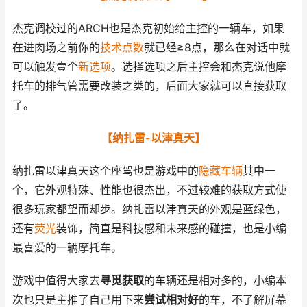
杰克调校过的ARCH也是杰克初始给主控的一辆车，如果
在进肉场之前你的
技术点数
就已经≥8点，那么在对话中就
可以触发壹个
新选项
。选择选项之后主控会和杰克说他摩
托车的排气管需要改装之类的，后面大家就可以直接获取
了。
【纳扎雷-以津真天】
纳扎雷以津真天这个座驾也是游戏中的
隐藏车辆
其中一
个，它外观特殊、性能也很杰出，不过较难的获取方式使
很多玩家都望而却步。纳扎雷以津真天的外观是蓝绿色，
还有
荧光
装饰，简直是科技感和未来感的碰撞，也是小编
最喜爱的一辆摩托车。
游戏中值得大家去
寻觅获取
的车辆还是相对多的，小编本
次也只是主推了自己用下来
尝试相对好
的车，不了解屏幕