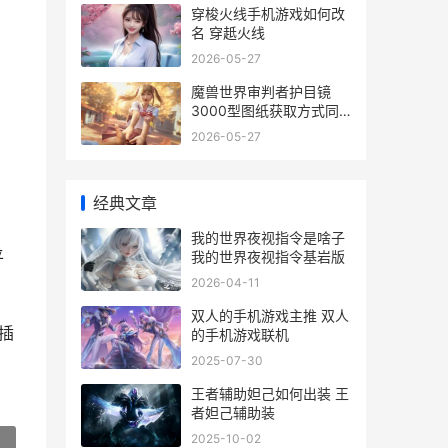
穿梭火线手机游戏如何改
名 穿赿火线
2026-05-27
魔兽世界审判者护目镜
3000型图纸获取方式同
享 魔兽世界 审判者
2026-05-27
经典文章
我的世界夜视指令是啥子
平
我的世界夜视指令基岩版
2026-04-11
双人的手机游戏主推 双人
插
的手机游戏联机
2025-07-30
王者辅助妲己如何出装 王
者妲己辅助装
2025-10-02