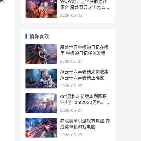
源
WOW奇异之尘获取途径
集合 魔兽奇异之尘怎么获
得
2026-06-02
猜你喜欢
魔兽世界金娜的日记在哪
里 金娜的日记任务流程
2026-05-27
燕云十六声麦穗如何收集
燕云十六声麦穗正确使用
方法
2026-05-27
dnf男格斗新版本刷图职
业主推 dnf2020男格斗哪
个职业好
2026-05-27
养成类单机游戏有哪些 养
成类单机游戏电脑
2026-05-27