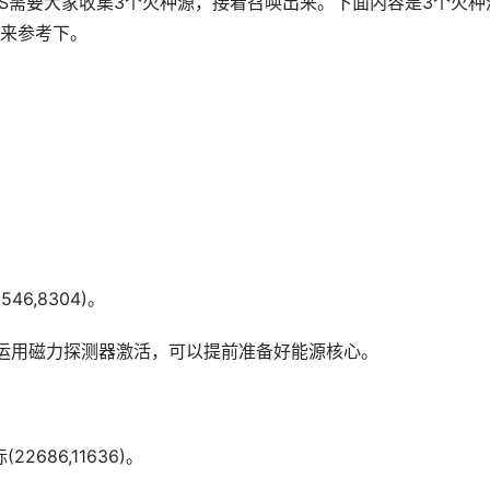
OSS需要大家收集3个火种源，接着召唤出来。下面内容是3个火种
来参考下。
6,8304)。
运用磁力探测器激活，可以提前准备好能源核心。
686,11636)。