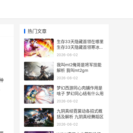
热门文章
生存33天隐藏首领在哪里
生存33天隐藏首领寒冰之
地
2026-06-02
我叫mt2俺哥是将军技能
解析 我叫mt2gm
2026-06-02
种
梦幻西游同心肉脯作用是
冰
啥子 梦幻同心结有什么用
2026-06-02
九阴真经霓裳动各招式概
括及解析 九阴真经舞蹈区
2026-06-02