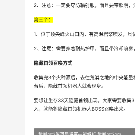
2、注意：一定要穿防辐射服，而且要带照明，
第三个：
1、位于顶尖峰火山口内，有高温岩浆喷发，具体坐标(
2、注意：需要穿着耐热护甲，而且带冷却喷雾
隐藏首领召唤方式
收集完3个火种源后，去往荒漠之地的中央能量
台后，隐藏首领机器人就会现身。
要想让生存33天隐藏首领出现，大家需要收集
入，就能将隐藏首领机器人BOSS召唤出来。
我叫mt2俺哥是将军技能解析 我叫mt2gm