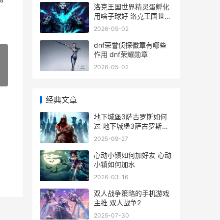
洛克王国世界精灵蛋孵化
用啥子球好 洛克王国世界
精灵觉醒有什么用
2026-05-02
dnf荣誉侦探徽章有哪些
作用 dnf荣耀勋章
2026-05-02
»
经典文章
地下城堡3萨古罗斯如何
过 地下城堡3萨古罗斯改
版后怎么玩
2025-09-27
心动小镇如何加好友 心动
小镇如何加水
2026-03-16
双人战争策略的手机游戏
主推 双人战争2
2025-07-30