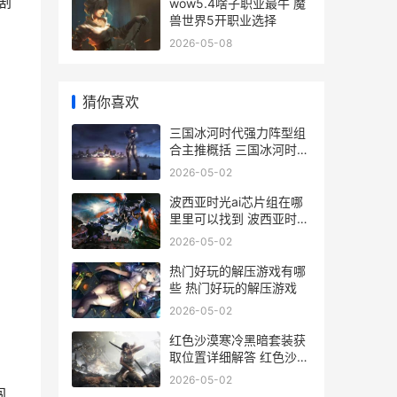
剧
wow5.4啥子职业最牛 魔
兽世界5开职业选择
2026-05-08
猜你喜欢
三国冰河时代强力阵型组
合主推概括 三国冰河时代
强化装备规则和技巧
2026-05-02
波西亚时光ai芯片组在哪
里里可以找到 波西亚时光
ai芯片组港口没开
2026-05-02
热门好玩的解压游戏有哪
些 热门好玩的解压游戏
2026-05-02
红色沙漠寒冷黑暗套装获
取位置详细解答 红色沙漠
在哪
2026-05-02
闯