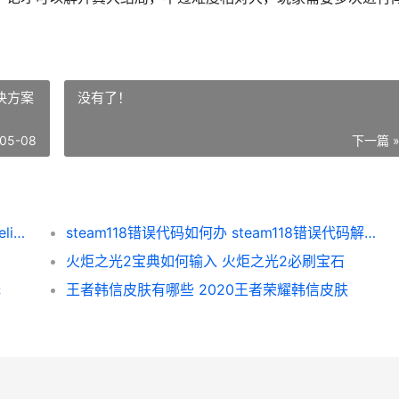
解决方案
没有了！
05-08
下一篇 
碧蓝幻想Relink真大结局如何解开 碧蓝幻想relink真结局boss怎么打
steam118错误代码如何办 steam118错误代码解决方案
火炬之光2宝典如何输入 火炬之光2必刷宝石
择
王者韩信皮肤有哪些 2020王者荣耀韩信皮肤