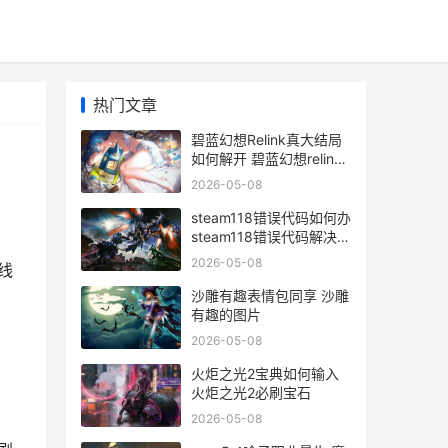
热门文章
碧蓝幻想Relink真大结局
如何解开 碧蓝幻想relink
真结局boss怎么打
2026-05-08
steam118错误代码如何办
steam118错误代码解决方
案
2026-05-08
线
沙雕有趣表情包同享 沙雕
有趣的图片
2026-05-08
火炬之光2宝典如何输入
火炬之光2必刷宝石
2026-05-08