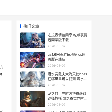
热门文章
吃瓜表情包同享 吃瓜表情
包同享版下载
2026-05-07
cs1.6网页游玩地址 cs网
页版在线玩
2026-05-07
论
潜水员戴夫大海天使boss
包
在哪里里可以找到 潜水员
戴夫大海天使怎么打
2026-05-07
龙之谷世界时装护符获取
途径概括 龙之谷世界时装
礼包码
2026-05-07