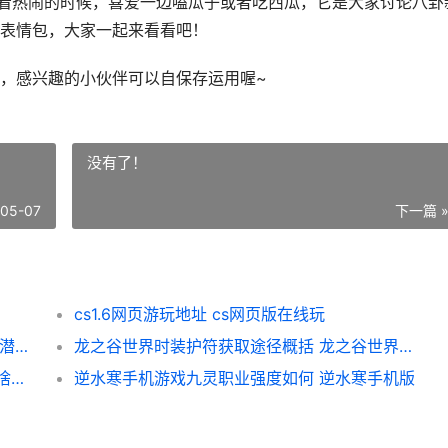
边看热闹的时候，喜爱一边嗑瓜子或者吃西瓜，它是大家讨论八卦
表情包，大家一起来看看吧！
，感兴趣的小伙伴可以自保存运用喔~
没有了！
-05-07
下一篇 
cs1.6网页游玩地址 cs网页版在线玩
潜水员戴夫大海天使boss在哪里里可以找到 潜水员戴夫大海天使怎么打
龙之谷世界时装护符获取途径概括 龙之谷世界时装礼包码
有没有啥子好玩的成语闯关游戏同享 有没有啥子好玩的游戏
逆水寒手机游戏九灵职业强度如何 逆水寒手机版