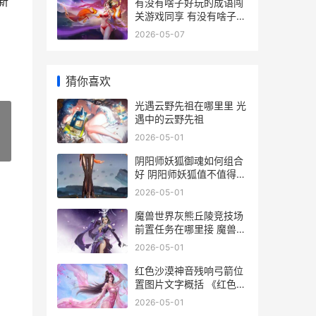
新
有没有啥子好玩的成语闯
关游戏同享 有没有啥子好
玩的游戏
2026-05-07
猜你喜欢
光遇云野先祖在哪里里 光
遇中的云野先祖
2026-05-01
»
阴阳师妖狐御魂如何组合
好 阴阳师妖狐值不值得培
养
2026-05-01
魔兽世界灰熊丘陵竞技场
前置任务在哪里接 魔兽世
界灰熊丘陵任务线
2026-05-01
红色沙漠神音残响弓箭位
置图片文字概括 《红色沙
漠》
2026-05-01