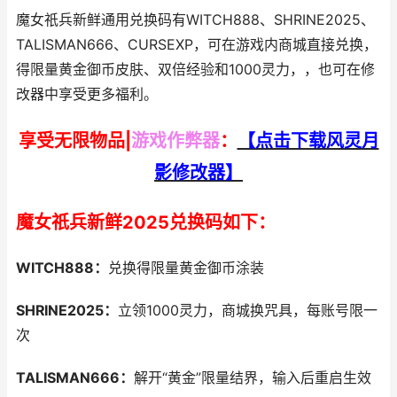
魔女祇兵新鲜通用兑换码有WITCH888、SHRINE2025、
TALISMAN666、CURSEXP，可在游戏内商城直接兑换，
得限量黄金御币皮肤、双倍经验和1000灵力，，也可在修
改器中享受更多福利。
享受无限物品|
游戏作弊器
：
【点击下载风灵月
影修改器】
魔女祇兵新鲜2025兑换码如下：
WITCH888：
兑换得限量黄金御币涂装
SHRINE2025：
立领1000灵力，商城换咒具，每账号限一
次
TALISMAN666：
解开“黄金”限量结界，输入后重启生效