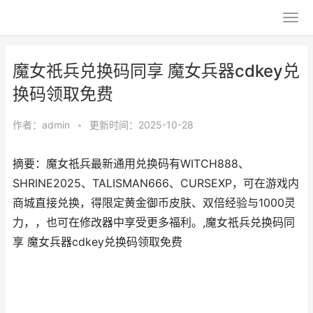
魔女祇兵兑换码同享 魔女兵器cdkey兑
换码领取免费
作者：
admin
•
更新时间：2025-10-28
摘要：魔女祇兵最新通用兑换码有WITCH888、
SHRINE2025、TALISMAN666、CURSEXP，可在游戏内
商城直接兑换，得限定黄金御币皮肤、双倍经验与1000灵
力，，也可在修改器中享受更多福利。,魔女祇兵兑换码同
享 魔女兵器cdkey兑换码领取免费