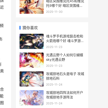
牌
暗区突围维克托45和维克
托9哪个好 暗区突围维克
近
托9
2025-11-30
频
猜你喜欢
魂斗罗手机游戏狙击枪和
伤
火箭炮哪个好 魂斗罗游戏
软件
2025-11-23
光遇云野个人如何引蝴蝶
值
sky光遇云野
衡
2025-11-23
类
攻城掠地石头是啥子 攻城
掠地石料
2025-11-24
合
攻城掠地四阵法如何开户
能
攻城掠地手游阵法
图
2025-11-24