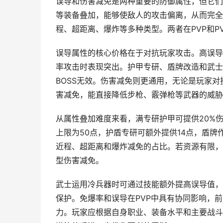
误导和伤害减免是两种重要的防御属性，但它们
等装备叠加，能够使敌人的攻击偏离，从而完全
程、超距离、爆炸等多种类型。两者在PVP和P
误导属性的核心价格在于对抗玩家攻击。高误导
率攻击时表现突出。护甲专研、盾牌改造和武士
BOSS无效。伤害减免则更通用，无论是玩家
害减免，能直接降低步枪、霰弹枪等武器的威胁
从属性叠加难度来看，满专研护甲可提供20%
上限为50点，护盾专研可额外提供14点，盾牌
近程、超距离和爆炸减免的占比。若资源有限，
型伤害减免。
武士运用冷兵器时可通过技能额外提高误导值，
保护。免爆率和误导在PVP中具有协同影响，
力。玩家应根据自身职业、装备水平和主要战斗