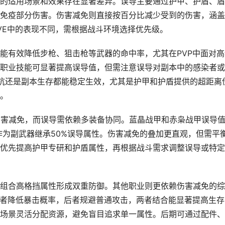
的适用场景和效果存在显著差异。误导主要通过护甲、护盾、盾
免疫部分伤害。伤害减免则直接按百分比减少受到的伤害，涵盖
VE中的表现不同，需根据战斗环境选择优先级。
能有效降低步枪、狙击枪等武器的命中率，尤其在PVP中面对高
职业技能可显著提高误导值，但需注意误导对副本中的感染者或
对抗还是副本生存都能稳定生效，尤其是护甲和护盾提供的超距离
。
伤害减免，而误导需依赖多装备协同。蓝晶战甲和赤枭战甲误导
作为副武器继承50%误导属性。伤害减免的叠加更直观，但需平
优先提高护甲专研和护盾属性，再根据战斗需求调整误导或特定
组合高格挡属性形成双重防御。其他职业则更依赖伤害减免的综
前者降低暴击概率，后者规避普通攻击，两者结合能显著提高生存
场景灵活分配资源，避免盲目追求单一属性。后期可通过配件、