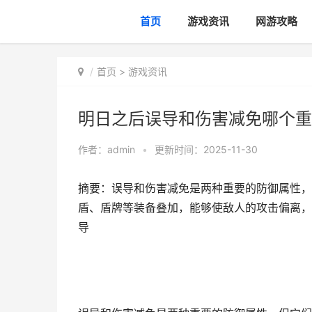
首页
游戏资讯
网游攻略
首页
>
游戏资讯
明日之后误导和伤害减免哪个重
作者：
admin
•
更新时间：2025-11-30
摘要：误导和伤害减免是两种重要的防御属性，
盾、盾牌等装备叠加，能够使敌人的攻击偏离，
导