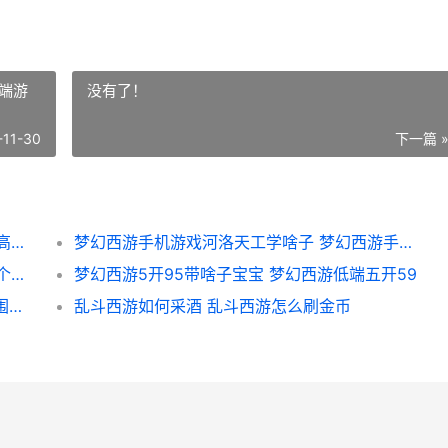
端游
没有了！
-11-30
下一篇 
明日之后误导和伤害减免哪个重要 明日之后高误导
梦幻西游手机游戏河洛天工学啥子 梦幻西游手机端游
黑暗之潮契约哪个英雄绝顶 黑暗之潮契约哪个职业厉害
梦幻西游5开95带啥子宝宝 梦幻西游低端五开59
暗区突围维克托45和维克托9哪个好 暗区突围维克托9
乱斗西游如何采酒 乱斗西游怎么刷金币