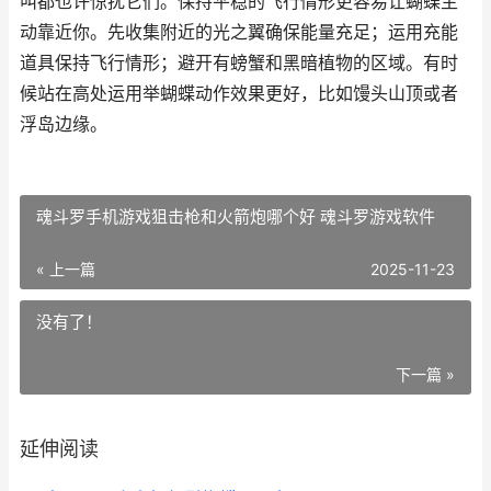
叫都也许惊扰它们。保持平稳的飞行情形更容易让蝴蝶主
动靠近你。先收集附近的光之翼确保能量充足；运用充能
道具保持飞行情形；避开有螃蟹和黑暗植物的区域。有时
候站在高处运用举蝴蝶动作效果更好，比如馒头山顶或者
浮岛边缘。
魂斗罗手机游戏狙击枪和火箭炮哪个好 魂斗罗游戏软件
« 上一篇
2025-11-23
没有了！
下一篇 »
延伸阅读