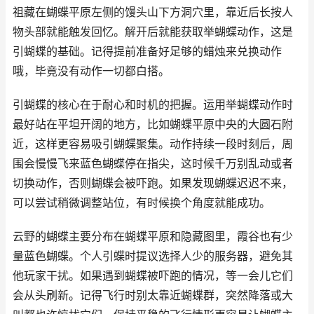
祖藏在蝴蝶平原左侧的馒头山下方洞穴里，靠近后长按人
物头部就能触发回忆。解开后就能获取举蝴蝶动作，这是
引蝴蝶的基础。记得提前准备好足够的蜡烛来兑换动作
哦，毕竟没有动作一切都白搭。
引蝴蝶的核心在于耐心和时机的把握。运用举蝴蝶动作时
最好站在平坦开阔的地方，比如蝴蝶平原中央的大圆石附
近，这样更容易吸引蝴蝶聚集。动作持续一段时刻后，周
围会慢慢飞来蓝色蝴蝶停在指尖，这时候千万别乱动或者
切换动作，否则蝴蝶会被吓跑。如果发现蝴蝶迟迟不来，
可以尝试稍微调整站位，有时候换个角度就能成功。
云野的蝴蝶主要分布在蝴蝶平原和隐藏图里，霞谷也有少
量蓝色蝴蝶。个人引蝶时提议选择人少的服务器，避免其
他玩家干扰。如果遇到蝴蝶被吓跑的情况，等一会儿它们
会从头刷新。记得飞行时别太靠近蝴蝶群，突然降落或大