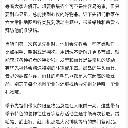
等着大家去解开。想要收集齐全可不是件容易的事，但只
要耐心寻觅，总能找到心仪的好物品。记下先祖们散落在
六大常驻地图和各类复刻活动主题中，带着蜡烛和慈爱去
拜访他们准没错。
当咱们第一次遇见先祖时，他们会先教会一些基础动作，
比如招手、鞠躬或是拥抱。用蜡烛不断解开更多节点，就
能获取各种好看的装扮啦。发型和面具是最常见的奖励，
有些先祖还会赠送特别的斗篷或乐器。晨岛的牛头面具、
云野的蝴蝶斗篷、雨林的鱼叫乐器都是人气超高的收藏
品。别忘了每个地图毕业时还能找给导先祖兑换唯一毕业
礼物哦。
季节先祖们带来的限量物品总是让人眼前一亮，这些带有
季节特色的装饰往往要等复刻活动主题才能再次获取。绒
毛帽、武士裤、红耳机都是大家排队等待的热门复刻品。