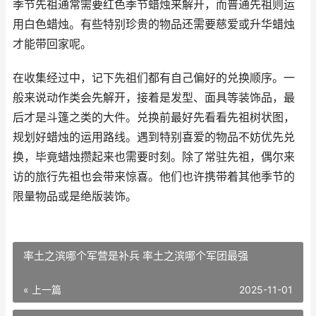
季节先祖通常需要红色季节蜡烛来解开，而普通先祖则运
用白色蜡烛。有些特别珍贵的物品还需要慈爱或升华蜡烛
才能带回家呢。
在收集经过中，记下先祖们都有自己偏好的兑换顺序。一
般来说动作类会先解开，接着是发型、面具等装饰品，最
后才是斗篷之类的大件。兑换前最好先看看先祖树状图，
规划好蜡烛的运用路线。遇到特别喜爱的物品不妨优先兑
换，毕竟蜡烛攒起来也需要时刻。除了常驻先祖，偶尔来
访的旅行先祖也会带来惊喜。他们也许携带着其他季节的
限量物品或是绝版装饰。
率土之滨哪个军营是补兵 率土之滨哪个军团最强
« 上一篇
2025-11-01