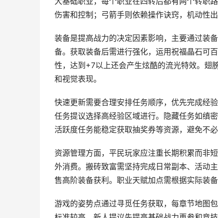
大基础职业，每个职业在四转后都有两个转职路
伤害和控制；弓箭手则依赖操作诀窍，机动性出
装备是提高战力的决定因素影响，主要通过装备
备。获取装备后需进行强化，运用祝福晶石可百
性，达到+7以上还会产生炫酷的流光特效。翅
和视觉表现。
快速更新需要合理安排任务顺序，优先完成经验
任务提议选择高经验区域进行。隐藏任务如缜密
活跃度任务能稳定获取抽奖券等资源，避免不必
资源管理方面，平民玩家应注重长期积累而非短
外消费。搬砖致富需坚持完成日常副本、活动主
售高阶装备获利。职业天赋加点需根据实际装备
游戏的姿势点通过寻觅任务获取，每章节地图包
标准较高，新人提议先提高基础战力再参和竞技