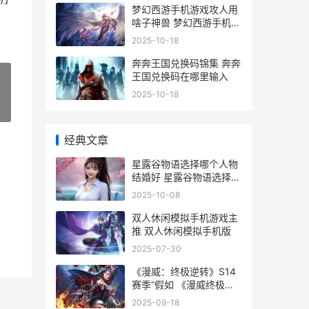
梦幻西游手机游戏攻人用
啥子神兽 梦幻西游手机游
苹果
2025-10-18
奔奔王国兑换码锦集 奔奔
王国兑换码在哪里输入
2025-10-18
»
经典文章
星露谷物语选择哪个人物
结婚好 星露谷物语选择矿
工还是地质学家
2025-10-08
双人休闲模拟手机游戏主
推 双人休闲模拟手机版
2025-07-30
《漫威：终极逆转》S14
赛季“假如 《漫威终极逆
转》官网 - 下一代战术竞
2025-09-18