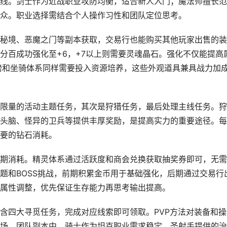
线。剑士作为近战职业攻防均衡，适合新人入门；魔法师擅长范
众。职业选择需结合个人操作习性和团队定位思考。
秘境、恶魔之门等副本获取，交易行也能购买其他玩家出售的装
分百成功强化至+6，+7以上则需要灵魂晶石。强化不仅能提高
膀和坐骑体系同样需要投入资源培养，这些外观道具兼具战力加
限量的活动主题任务，其次是狩猎任务，最后处理主线任务。狩
头脑、怪异的卫兵等提供丰厚奖励，是提高实力的重要途径。每
要的钻石消耗。
期消耗。精灵体系通过活跃度和商会兑换获取抽奖券即可，无需
题和BOSS挑战，前期积累金币用于基础强化，后期通过交易行
属性调整，优先保证生存能力再思考输出提高。
含四大寻觅任务，完成对应线索即可领取。PVP方法对装备和操
场。团队副本中，骑士作为坦克职业需求稳定，圣射手提供的治