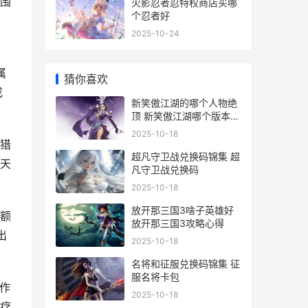
围
火影忍者忍特权商店买哪
个忍者好
2025-10-24
属
猜你喜欢
成
新笑傲江湖的哪个人物绝
顶 新笑傲江湖哪个版本最
经典
2025-10-18
猎
超凡守卫战兑换码锦集 超
天
凡守卫战兑换码
2025-10-18
放开那三国3啥子英雄好
额
放开那三国3攻略心得
出
2025-10-18
名将和征服兑换码锦集 征
服名将卡包
作
2025-10-18
疗