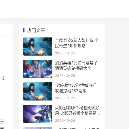
热门文章
全民奇迹2新人如何玩 全
民奇迹2知识攻略
2025-10-25
消消英雄2兑换码是啥子
消消英雄兑换码大全
2025-10-25
弓
攻城掠地37孙恒如何打
攻城掠地267副本
2025-10-25
火影忍者哪个秘卷刷图好
用 火影忍者哪个秘卷是霸
体
2025-10-24
三