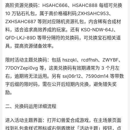
高阶资源兑换码：HSAHC666、HSAHC888 每组可兑换
10 万钻石礼包，属于高价格福利码;ZXHSAHC953、
ZXHSAHC687 等则对应随机资源礼包，内含稀有合成材
料，适合追求高效养成的玩家。还有 KSO-NDW-64J、
QFD-LKJ-89D 等带分隔符的兑换码，可兑换宝石相关道
具，提高资源储备效率。
限时活动主题兑换码：包括 hszqkl、rcdfhsh、ZWYBF、
77DOYZepi0vg 等，这类兑换码有效期通常为 3 个月左
右，逾期将无法运用。另有 sxj06r12、7590dm14 等带数
字后缀的限时码，需在公开后短期内兑换，避免错失奖
励。
二、兑换码运用详细流程
进入活动主题界面：打开幻兽爱合成游戏，在主场景页面
找到礼包盒样式图标或右侧盾牌状「活动主题」按钮，点