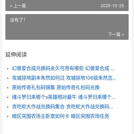
« 上一篇
2025-10-25
没有了！
下一篇 »
延伸阅读
幻兽爱合成兑换码永久可用有哪些 幻兽爱合成 兑换
攻城掠地副本朱然如何过 攻城掠地106级朱然怎么过
原始传奇礼包码锦集 原始传奇礼包码兑换
魂斗罗归来哪个s英雄相对最牛 魂斗罗归来哪个区人多
贪吃蛇大作战兑换码集合 贪吃蛇大作战兑换码永久皮肤
暗区突围农场主卧室如何卡 暗区突围农场任务