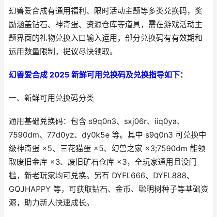
幻兽爱合成有通用福利、限时活动主题等多类兑换码，奖
励涵盖钻石、神奇蛋、资源仓库等道具，需在游戏活动主
题界面的礼物兑换入口输入运用，部分兑换码有有效期和
运用数量限制，提议尽快领取。
幻兽爱合成 2025 新鲜可用兑换码及兑换指导如下：
一、新鲜可用兑换码分类
通用基础兑换码：包含 s9q0n3、sxj06r、iiq0ya、
7590dm、77d0yz、dy0k5e 等。其中 s9q0n3 可兑换中
级神奇蛋 ×5、三花猫蛋 ×5、幻兽之家 ×3;7590dm 能领
取废旧金库 ×3、废旧矿石仓库 ×3，全玩家通用且没门
槛，新老玩家均可兑换。另有 DYFL666、DYFL888、
GQJHAPPY 等，可获取钻石、金币、聪明树种子等基础资
源，助力新人快速成长。