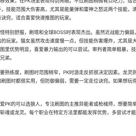
移效果，在PK场里表现特别亮眼。不过刷图稍微有点吃力，适
手，技能范围大伤害高，尤其是能量弹和雷神之怒这两个技能，
点诀窍，适合喜爱快速推图的玩家。
怪特别舒服，刷塔和全球BOSS时表现杰出。虽然近战能力偏弱
出的玩家。猫女虽然攻击速度慢一点，但技能伤害爆炸，尤其是
图里优势明显，喜爱暴力输出的可以尝试。审判者简单粗暴，技
兄弟。
要熟练度，刷图时范围稍窄，PK时游走反抓很决定因素。龙灵
和刷图时都很实用，但防御偏弱，需要一定走位诀窍。如果想玩
爱PK的可以选狼人，专注刷图的主推异能者或枪械师，想要简
斩魂或龙灵。每个职业在特定方法里都能发挥优势，多尝试才能