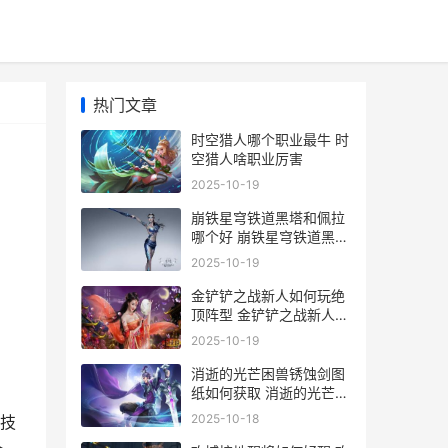
热门文章
时空猎人哪个职业最牛 时
空猎人啥职业厉害
2025-10-19
崩铁星穹铁道黑塔和佩拉
哪个好 崩铁星穹铁道黑天
鹅战败手办
2025-10-19
金铲铲之战新人如何玩绝
顶阵型 金铲铲之战新人入
队海克斯
2025-10-19
消逝的光芒困兽锈蚀剑图
纸如何获取 消逝的光芒困
兽露西杀不杀
2025-10-18
技