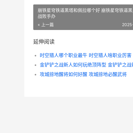
崩铁星穹铁道黑塔和佩拉哪个好 崩铁星穹铁道黑
战败手办
« 上一篇
2025
延伸阅读
时空猎人哪个职业最牛 时空猎人啥职业厉害
攻城掠地醒将如何好醒 攻城掠地必醒武将