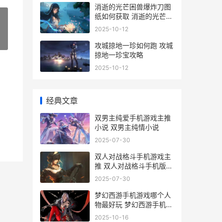
消逝的光芒困兽爆炸刀图
纸如何获取 消逝的光芒困
兽杀不杀科学家
2025-10-12
»
攻城掠地一珍如何跑 攻城
掠地一珍宝攻略
2025-10-12
经典文章
双男主纯爱手机游戏主推
小说 双男主纯情小说
2025-07-30
双人对战格斗手机游戏主
推 双人对战格斗手机版下
载
2025-07-30
梦幻西游手机游戏哪个人
物最好玩 梦幻西游手机游
戏可以赚钱吗
2025-10-16