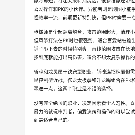
能冷却短，打起架来特别灵活，很多技能还带位
喜爱操作和PK的小伙伴。异能者则是刷图小能
怪效率一流，前期更新特别快，但PK时需要一
枪械师是个超距离炮台，攻击范围超大，清理小
但风筝打法在PK时也很强势，适合喜爱站桩输
锤子砸下去的时候特别爽，直线范围攻击在长地
按到底就能打出高伤害，适合不想太复杂操作的
斩魂和龙灵属于诀窍型职业，斩魂连招瑰丽但需
是控制型近战，御龙太极拳和升龙踢组合在PK
飘逸一点，这两个职业是不错的选择。
没有完全绝顶的职业，决定因素看个人习性。喜
暴力的就玩审判者，偏爱诀窍和操作的可以尝试
到最适合自己的。