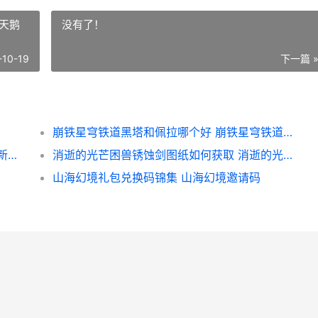
天鹅
没有了！
-10-19
下一篇 
崩铁星穹铁道黑塔和佩拉哪个好 崩铁星穹铁道黑天鹅战败手办
金铲铲之战新人如何玩绝顶阵型 金铲铲之战新人入队海克斯
消逝的光芒困兽锈蚀剑图纸如何获取 消逝的光芒困兽露西杀不杀
山海幻境礼包兑换码锦集 山海幻境邀请码