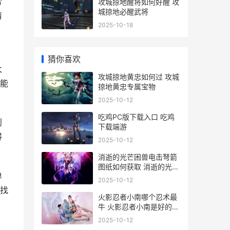
合
攻城掠地醒将如何好醒 攻
城掠地必醒武将
清
2025-10-18
，
猜你喜欢
大
攻城掠地黄忠如何过 攻城
能
掠地黄忠专属宝物
2025-10-12
吃鸡PC版下载入口 吃鸡
则
下载端游
得
2025-10-12
消逝的光芒困兽电击弩箭
图纸如何获取 消逝的光芒
单
困兽杀不杀科学家
2025-10-12
找
火影忍者小南哪个忍术最
牛 火影忍者小南是好的还
是坏的
2025-10-12