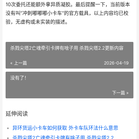
10次委托还能额外拿异质凝胶。最后提醒一下，当前版本
没有叫“冲刺嘟嘟嘟小卡车”的官方载具，以上内容均已校
验，无虚构或未实装的描述。
杀戮尖塔2亡魂牵引卡牌有啥子用 杀戮尖塔2.2更新内容
« 上一篇
2026-04-19
没有了！
下一篇 »
延伸阅读
异环货运小卡车如何获取 外卡车队环法什么意思
杀戮尖塔2亡魂牵引卡牌有啥子用 杀戮尖塔2.2更新内容