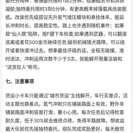
委托分两种：普通委托限时1到2分钟，给基础货币和异质
凝胶;独特委托限时3到5分钟，有更高概率掉落载具改装图
纸。改装优先级提议先升氮气增压模块和悬挂体系，能延
长冲刺时长、提高稳定性。路上也许遇到随机事件：如果
是“仙人跳”陷阱，按F键下车检查;如果遇到武器，可以翻滚
逃离或者花500金币继续任务;碰到机械猎犬路障，可以绕
开或者快速冲过去。想拿最佳评级的话，全程无碰撞、准
时送达、冲刺运用次数不少于3次，就能解开限量涂装和
“送货狂人”称号。
七、注意事项
货运小卡车只能通过“城市货运”主线解开，车行买差点，活
动主题也换差点。氮气冲刺只在铺装路面上有效，野外非
铺装路面冲刺容易打滑，要小心用。每次任务后记得检查
耐久度，低于30%就去维修点修，免得半路故障。想收益
最大化就优先接独特委托，组队完成奖励更好，每天做完