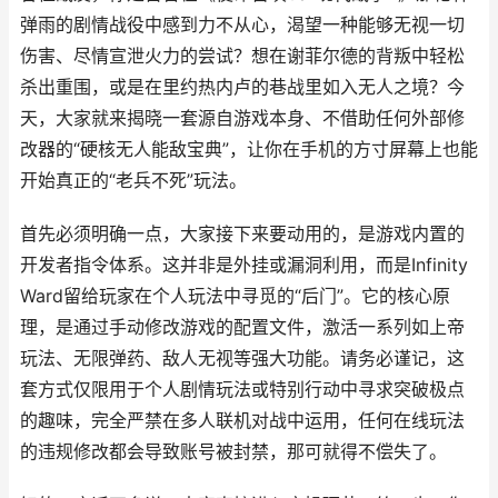
弹雨的剧情战役中感到力不从心，渴望一种能够无视一切
伤害、尽情宣泄火力的尝试？想在谢菲尔德的背叛中轻松
杀出重围，或是在里约热内卢的巷战里如入无人之境？今
天，大家就来揭晓一套源自游戏本身、不借助任何外部修
改器的“硬核无人能敌宝典”，让你在手机的方寸屏幕上也能
开始真正的“老兵不死”玩法。
首先必须明确一点，大家接下来要动用的，是游戏内置的
开发者指令体系。这并非是外挂或漏洞利用，而是Infinity
Ward留给玩家在个人玩法中寻觅的“后门”。它的核心原
理，是通过手动修改游戏的配置文件，激活一系列如上帝
玩法、无限弹药、敌人无视等强大功能。请务必谨记，这
套方式仅限用于个人剧情玩法或特别行动中寻求突破极点
的趣味，完全严禁在多人联机对战中运用，任何在线玩法
的违规修改都会导致账号被封禁，那可就得不偿失了。