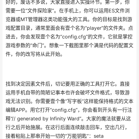
好的，废话不多说，大家直接进入实操环节。第一步，你
需要一位“文件探险家”。在手机上，你可以运用ES文件浏
览器或MT管理器这类功能强大的工具。你的目标是找到游
戏配置目录，通常里面会有壹个名为“player”的文件夹。点
进去，你会发现壹个名为“config.cfg”的文件，它就是掌控
游戏参数的“命门”。想象一下截图里那个满是代码的配置文
件，你的改写将从此开始。
找到决定因素文件后，切记要用正确的工具打开它。直接
运用手机自带的简陋记事本也许会破坏文件格式，导致游
戏无法识别。你需要壹个像“写字板”这样能保持格式的文本
编辑APP。用它打开“config.cfg”，你会看到开头有一行注
释“// generated by Infinity Ward”。大家的魔法就要从这
行之后开始施展。在这行后面连续敲击回车，空出几行，
接着粘贴上那串开始一切的“万能钥匙”：seta