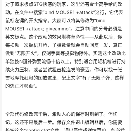
对于追求极点STG快感的玩家，这里还有壹个高手给的改
动。在文件中搜索“bind MOUSE1 +attack”这行，它代表
鼠标左键的开火指令。大家可以将其修改为“bind
MOUSE1 +attack; giveammo”。注意中间的分号必须是
英文标点。这个改动的效果堪称革命性——从此以后，你
每扣动一次扳机开枪，子弹数量就会自动回复一发，真正
做到“无限开火”，仅剩手雷等投掷物除外。实测这个改动比
单独按N键补弹要流畅十倍以上，特别适合用轻机枪进行持
续火力压制，或者尝试狙击枪连发的豪迈。你可以找一张
雪地摩托狂飙的图放这里，配上文字“有了无限子弹，这样
的逃亡才够劲”。
全部代码修改完毕后，激动人心的保存时刻到了。但切
记，这还不是最后一步。保存文件退出编辑器后，你需要
长按这个“config.cfg”文件，调出属性或详情菜单，务必找