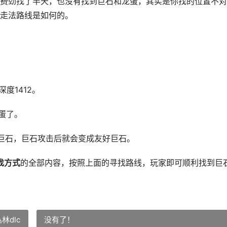
费劲找了半天，也没有找到巨石和龙蛋，其实是你找的位置不对
走法路线是如何的。
度1412。
龙蛋了。
巨石，巨石攻击后就会变成友好巨石。
找方式
的全部内容，按照上面的寻找路线，玩家即可顺利找到巨
林dlc
没有了！