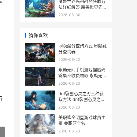
。
魔兽世界先祖战熊获取方
法详细解答 魔兽世界先祖
之地在哪
2026-06-30
猜你喜欢
lol隐藏分查询方式 lol隐藏
分查询器
2026-06-23
永劫无间手机游戏捏脸码
锦集不收费领取 永劫无间
手机游戏如何投屏
2026-06-23
dnf裂创心灵之刃三种获
石
取方法 dnf裂创心灵之刃
哪里爆
2026-06-23
美职篮全明星游戏球员主
推 美职篮全名
2026-06-23