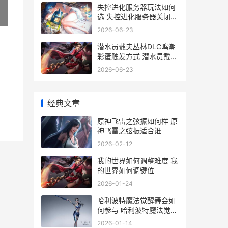
失控进化服务器玩法如何
选 失控进化服务器关闭是
»
什么意思
2026-06-23
潜水员戴夫丛林DLC鸣潮
彩蛋触发方式 潜水员戴夫
丛林dlc需要从头玩吗
2026-06-23
经典文章
原神飞雷之弦振如何样 原
神飞雷之弦振适合谁
2026-02-12
我的世界如何调整难度 我
的世界如何调键位
2026-01-24
哈利波特魔法觉醒舞会如
何参与 哈利波特魔法觉醒
龙守仁
2026-01-14