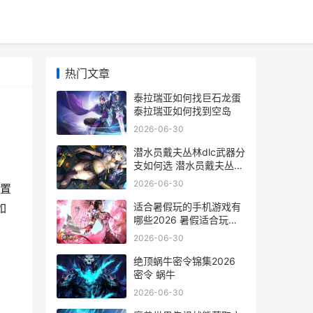
热门文章
泰拉瑞亚如何找巨石龙蛋
泰拉瑞亚如何找到空岛
2026-06-30
潜水员戴夫丛林dlc武器分
支如何选 潜水员戴夫丛林
dlc餐厅人数
2026-06-30
置
适合暑假玩的手机游戏有
如
哪些2026 暑假适合玩什
么
2026-06-30
绝顶蜗牛密令锦集2026
密令 蜗牛
2026-06-30