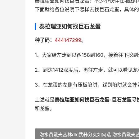
泰拉瑞亚如何找巨石龙蛋？不少小伙伴在地图中
下面就给各位说明下怎样去找巨石龙蛋，具体的
泰拉瑞亚如何找巨石龙蛋
种子码：
444147299
。
1、大家给左走到以西158到160，接着往下挖到深
2、到达1412深度后，再往左走，就可以看见
3、在龙蛋的左侧有压板陷阱，踩到陷阱就会掉
上述就是
泰拉瑞亚如何找巨石龙蛋-巨石龙蛋寻
和龙蛋。
潜水员戴夫丛林dlc武器分支如何选 潜水员戴夫丛