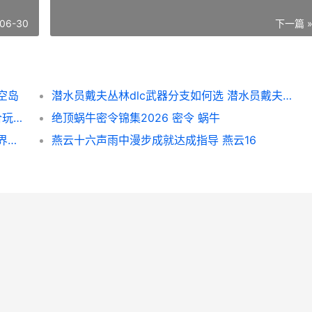
06-30
下一篇 
空岛
潜水员戴夫丛林dlc武器分支如何选 潜水员戴夫丛林dlc餐厅人数
适合暑假玩的手机游戏有哪些2026 暑假适合玩什么
绝顶蜗牛密令锦集2026 密令 蜗牛
魔兽世界先祖战熊获取方法详细解答 魔兽世界先祖之地在哪
燕云十六声雨中漫步成就达成指导 燕云16