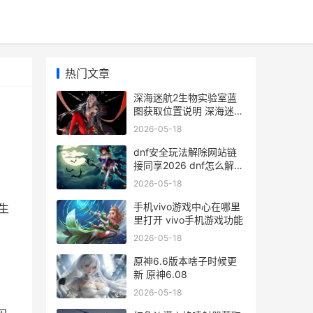
热门文章
深海迷航2生物实验室蓝
图获取位置说明 深海迷航
2生物反应堆
2026-05-18
dnf安全玩法解除网站链
接同享2026 dnf怎么解安
全
2026-05-18
，
手机vivo游戏中心在哪里
生
里打开 vivo手机游戏功能
2026-05-18
原神6.6版本啥子时候更
新 原神6.08
2026-05-18