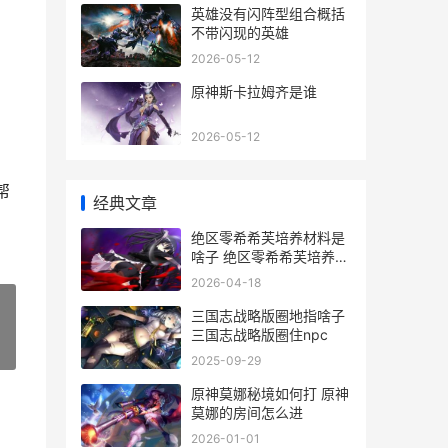
英雄没有闪阵型组合概括
不带闪现的英雄
2026-05-12
原神斯卡拉姆齐是谁
2026-05-12
帮
经典文章
绝区零希希芙培养材料是
啥子 绝区零希希芙培养攻
略
2026-04-18
三国志战略版圈地指啥子
三国志战略版圈住npc
»
2025-09-29
原神莫娜秘境如何打 原神
莫娜的房间怎么进
2026-01-01