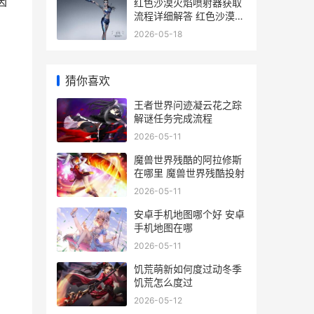
因
红色沙漠火焰喷射器获取
流程详细解答 红色沙漠百
科
2026-05-18
猜你喜欢
王者世界问迹凝云花之踪
解谜任务完成流程
2026-05-11
魔兽世界残酷的阿拉修斯
在哪里 魔兽世界残酷投射
2026-05-11
安卓手机地图哪个好 安卓
手机地图在哪
2026-05-11
饥荒萌新如何度过动冬季
饥荒怎么度过
2026-05-12