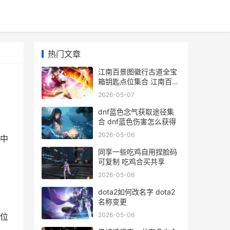
热门文章
江南百景图徽行古道全宝
箱钥匙点位集合 江南百景
图 徽州
2026-05-07
dnf蓝色念气获取途径集
合 dnf蓝色伤害怎么获得
2026-05-06
中
同享一些吃鸡自用捏脸码
可复制 吃鸡合买共享
2026-05-06
dota2如何改名字 dota2
名称变更
2026-05-06
位