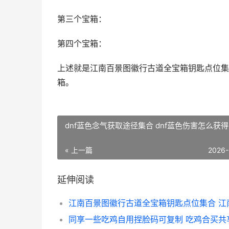
第三个宝箱：
第四个宝箱：
上述就是江南百景图徽行古道全宝箱钥匙点位集
箱。
dnf蓝色念气获取途径集合 dnf蓝色伤害怎么获得
« 上一篇
2026-
延伸阅读
同享一些吃鸡自用捏脸码可复制 吃鸡合买共