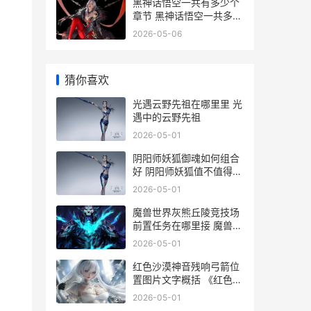
黑神话悟空一共有多少个
章节 黑神话悟空一共多少
章节
2026-05-06
猜你喜欢
光遇云野先祖在哪里里 光
遇中的云野先祖
2026-05-01
阴阳师妖狐御魂如何组合
好 阴阳师妖狐值不值得培
养
2026-05-01
魔兽世界灰熊丘陵竞技场
前置任务在哪里接 魔兽世
界灰熊丘陵任务线
2026-05-01
红色沙漠神音残响弓箭位
置图片文字概括 《红色沙
漠》
2026-05-01