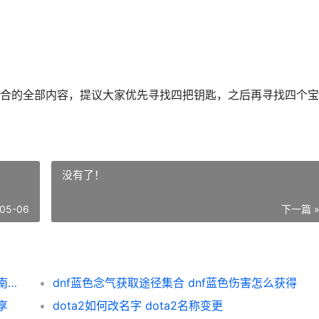
合的全部内容，提议大家优先寻找四把钥匙，之后再寻找四个宝
没有了！
05-06
下一篇 
江南百景图徽行古道全宝箱钥匙点位集合 江南百景图 徽州
dnf蓝色念气获取途径集合 dnf蓝色伤害怎么获得
享
dota2如何改名字 dota2名称变更