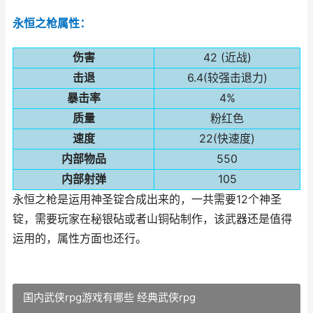
永恒之枪属性：
伤害
42 (近战)
击退
6.4(较强击退力)
暴击率
4%
质量
粉红色
速度
22(快速度)
内部物品
550
内部射弹
105
永恒之枪是运用神圣锭合成出来的，一共需要12个神圣
锭，需要玩家在秘银砧或者山铜砧制作，该武器还是值得
运用的，属性方面也还行。
国内武侠rpg游戏有哪些 经典武侠rpg