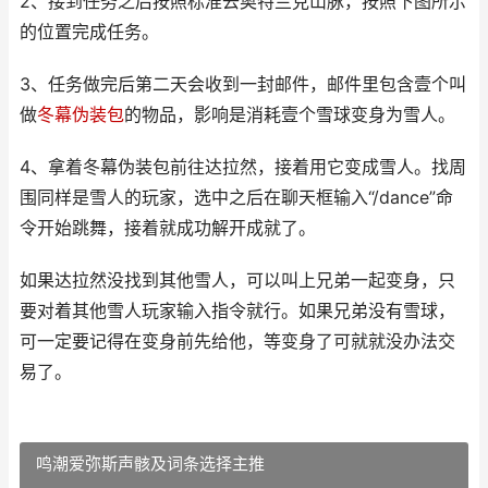
2、接到任务之后按照标准去奥特兰克山脉，按照下图所示
的位置完成任务。
3、任务做完后第二天会收到一封邮件，邮件里包含壹个叫
做
冬幕伪装包
的物品，影响是消耗壹个雪球变身为雪人。
4、拿着冬幕伪装包前往达拉然，接着用它变成雪人。找周
围同样是雪人的玩家，选中之后在聊天框输入“/dance”命
令开始跳舞，接着就成功解开成就了。
如果达拉然没找到其他雪人，可以叫上兄弟一起变身，只
要对着其他雪人玩家输入指令就行。如果兄弟没有雪球，
可一定要记得在变身前先给他，等变身了可就就没办法交
易了。
鸣潮爱弥斯声骸及词条选择主推