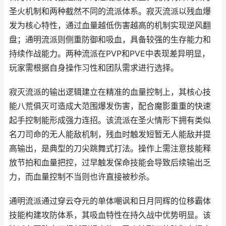
圣火机制和两种截然不同的流派体系。寂灭流派以残血爆
发为核心特性，通过血量越低伤害越高的机制实现逆风翻
盘；通明流派则侧重防御和吸血，具备较强的生存能力和
持续作战能力。两种流派在PVP和PVE中表现差异明显，
玩家需根据自身操作习性和团队需求进行选择。
寂灭流派的输出逻辑建立在精准的血量控制上，其核心技
能八荒俱灭可造成大范围爆发伤害，配合魔影重重的快速
起手控制能形成强力连招。该流派在圣火情形下拥有类似
名刀司命的无人能敌机制，残血时触发短暂无人能敌并提
高输出，是典型的刀尖跳舞式打法。操作上需注意技能释
放节拍和血量把控，过早触发保命技能会导致后续输出乏
力，而血量控制不当则也许直接被秒杀。
通明流派通过穿云夺元的单体嘲讽和日月同辉的位移霸体
技能构建攻防体系，其吸血特性在持久战中优势明显。该