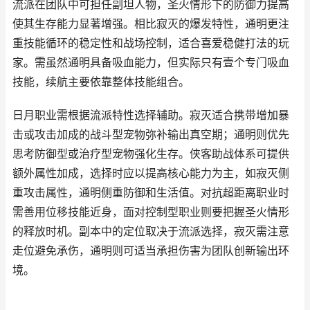
流派在团队中可担任副坦人物，圣火情形下的防御力提高
使其生存能力显著增强。相比寂灭的爆发特性，通明更注
重技能循环的稳定性和战场控制，适合喜爱稳健打法的玩
家。需虽然通明具备吸血能力，但实际只有壹个专门吸血
技能，续航主要依靠整体技能组合。
日月职业需根据流派特性选择辅助。寂灭适合携带增加暴
击或攻击加成的战斗型宠物弥补输出真空期；通明则优先
思考防御型或治疗型宠物强化生存。侠客助战体系可提供
额外属性加成，选择时应以提高核心能力为主，如寂灭侧
重攻击属性，通明侧重防御和生活值。对抗超距离职业时
需善用位移技能近身，面对控制型职业则要把握圣火情形
的释放时机。副本中的定位取决于流派选择，寂灭需注意
走位避免承伤，通明则可适当承担伤害为团队创新输出环
境。