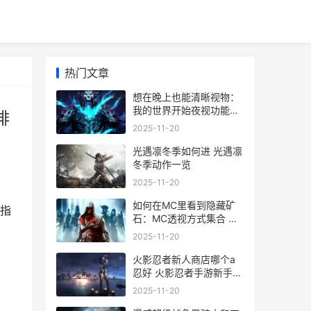
热门文章
想在晚上也能清晰视物：
我的世界开始夜视功能必
排
要指令合集 晚上清肠道排
2025-11-20
宿便最有效的方法
光遇凛冬季如何进 光遇凛
冬季动作一览
2025-11-20
如何在MC里看到隐藏矿
指
石：MC透视方式集合 我
：
的世界怎么看见自己
2025-11-20
火影忍者新人商店哪个a
忍好 火影忍者手游新手商
店持续多久
2025-11-20