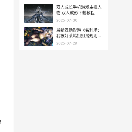
双人成长手机游戏主推人
物 双人成形下载教程
2025-07-30
最新互动影游《名利场：
我被好莱坞姐姐潜规则
了》登陆Steam 最好的互
2025-07-29
动式电影游戏
果