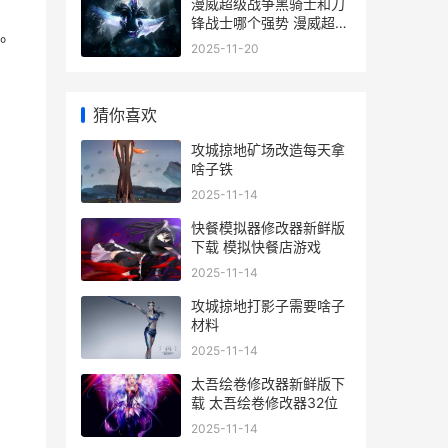
漫威超级战争黑骑士和刀
锋战士哪个强势 漫威超级
。
战争黑舌谋士
2025-11-20
猜你喜欢
攻城掠地矿场改造每天拿
啥子铁
2025-11-14
快餐模拟器修改器新鲜版
下载 模拟快餐店游戏
2025-11-14
攻城掠地打影子需要啥子
材料
2025-11-14
太吾绘卷修改器新鲜版下
载 太吾绘卷修改器32位
2025-11-14