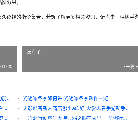
贴图效果。
永久夜视的指令集合，若想了解更多相关资讯，请点击一棵树手
没有了！
-11-20
下一篇 
想在晚上也能清晰视物：我的世界开始夜视功能必要指令合集 晚上清肠道排宿便最有效的方法
光遇凛冬季如何进 光遇凛冬季动作一览
如何在MC里看到隐藏矿石：MC透视方式集合 我的世界怎么看见自己
火影忍者新人商店哪个a忍好 火影忍者手游新手商店持续多久
漫威超级战争黑骑士和刀锋战士哪个强势 漫威超级战争黑舌谋士
三角洲行动零号大坝渡鸦之眼在哪里 三角洲行动零号大坝