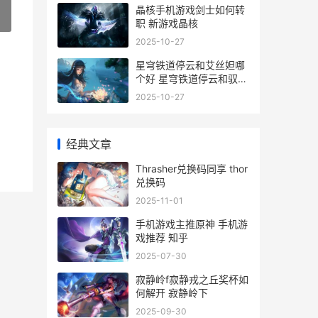
晶核手机游戏剑士如何转
»
职 新游戏晶核
2025-10-27
星穹铁道停云和艾丝妲哪
个好 星穹铁道停云和驭空
什么关系
2025-10-27
经典文章
Thrasher兑换码同享 thor
兑换码
2025-11-01
手机游戏主推原神 手机游
戏推荐 知乎
2025-07-30
寂静岭f寂静戎之丘奖杯如
何解开 寂静岭下
2025-09-30