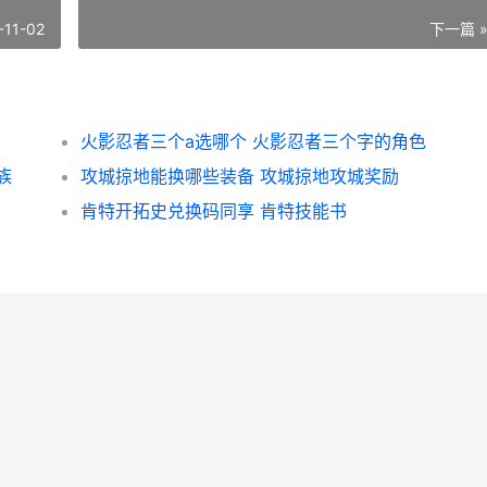
-11-02
下一篇 
火影忍者三个a选哪个 火影忍者三个字的角色
族
攻城掠地能换哪些装备 攻城掠地攻城奖励
肯特开拓史兑换码同享 肯特技能书