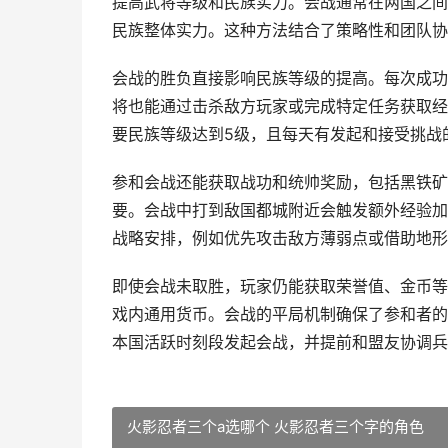
提高武将等级和民族实力。会战通常在两国之间
民族整体实力。这种方法结合了策略性和团队协
会战的胜负直接影响民族等级的提高。每次成功
将也能通过击杀敌方玩家或完成特定任务获取经
要民族等级达到5级，且每天有发起和接受挑战
参和会战还能获取战功和统帅奖励，包括黑铁矿
要。会战中打到敌国都城附近会触发额外经验加
战略安排，例如优先攻击敌方薄弱点或借助地形
即使会战未取胜，玩家仍能获取荣誉值、金币等
戏内通用货币。会战的平局机制确保了参和者的
本国活跃时刻段发起会战，并提前和盟友协调兵
火影忍者三个a选哪个 火影忍者三个字的角色